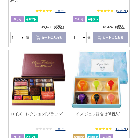
枚入]
★★★★★
★★★★★
★★★★★
★★★★★
(
5.0/4件
)
(
5.0/1件
)
¥5,670（税込）
¥8,424（税込）
個
個
ロイズコレクション[ブラウン]
ロイズ ジュレ詰合せ[6個入]
★★★★★
★★★★★
★★★★★
★★★★★
(
0.0/0件
)
(
4.7/17件
)