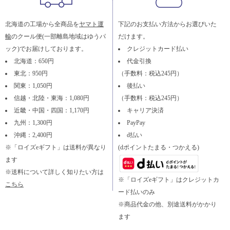
北海道の工場から全商品を
ヤマト運
下記のお支払い方法からお選びいた
輸
のクール便(一部離島地域はゆうパ
だけます。
ック)でお届けしております。
クレジットカード払い
北海道：650円
代金引換
東北：950円
（手数料：税込245円）
関東：1,050円
後払い
信越・北陸・東海：1,080円
（手数料：税込245円）
近畿・中国・四国：1,170円
キャリア決済
九州：1,300円
PayPay
沖縄：2,400円
d払い
※「ロイズeギフト」は送料が異なり
(dポイントたまる・つかえる)
ます
※送料について詳しく知りたい方は
※「ロイズeギフト」はクレジットカ
こちら
ード払いのみ
※商品代金の他、別途送料がかかり
ます