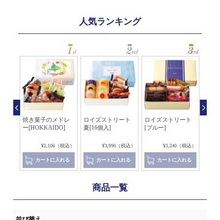
人気ランキング
ート
焼き菓子のメドレ
ロイズストリート
ロイズストリート
ちょこ
ー[HOKKAIDO]
夏[16個入]
[ブルー]
2（税込）
¥2,106（税込）
¥3,996（税込）
¥3,240（税込）
れる
カートに入れる
カートに入れる
カートに入れる
商品一覧
並び替え