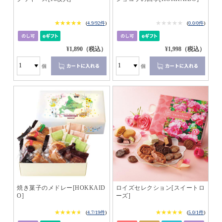
★★★★★
★★★★★
★★★★★
★★★★★
(
4.9/92件
)
(
0.0/0件
)
¥1,890（税込）
¥1,998（税込）
個
個
焼き菓子のメドレー[HOKKAID
ロイズセレクション[スイートロ
O]
ーズ]
★★★★★
★★★★★
★★★★★
★★★★★
(
4.7/19件
)
(
5.0/1件
)