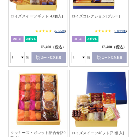
ロイズスイーツギフト[43個入]
ロイズコレクション[ブルー]
★★★★★
★★★★★
★★★★★
★★★★★
(
5.0/5件
)
(
5.0/39件
)
¥5,400（税込）
¥5,400（税込）
個
個
クッキーズ・ガレット詰合せ[30
ロイズスイーツギフト[71個入]