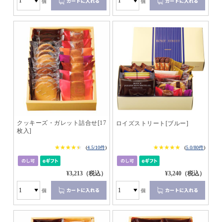
個
個
クッキーズ・ガレット詰合せ[17
ロイズストリート[ブルー]
枚入]
★★★★★
★★★★★
★★★★★
★★★★★
(
4.5/10件
)
(
5.0/80件
)
¥3,213（税込）
¥3,240（税込）
個
個