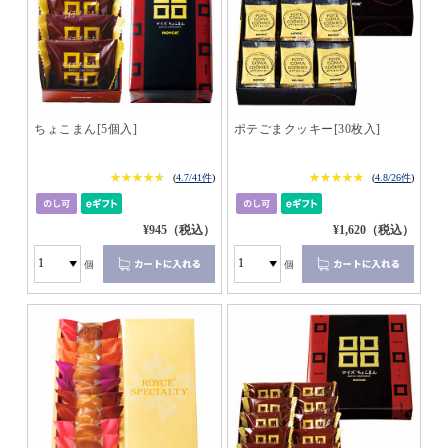
ちょこまん[5個入]
ポテごまクッキー[30枚入]
★★★★★
★★★★★
★★★★★
★★★★★
(
4.7/41件
)
(
4.8/26件
)
¥945（税込）
¥1,620（税込）
個
個