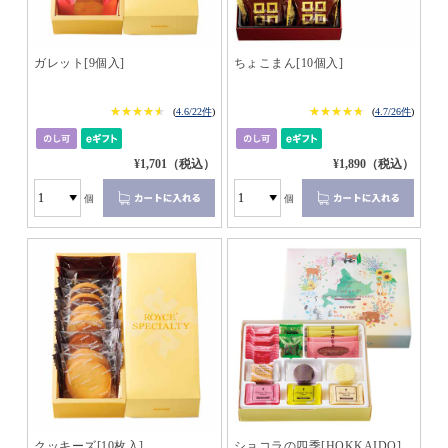
ガレット[9個入]
ちょこまん[10個入]
★★★★★
★★★★★
★★★★★
★★★★★
(
4.6/22件
)
(
4.7/26件
)
¥1,701（税込）
¥1,890（税込）
個
個
クッキーズ[10枚入]
ショコラの四季[HOKKAIDO]