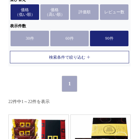
価格
価格
評価順
レビュー数
（低い順）
（高い順）
表示件数
30件
60件
90件
検索条件で絞り込む
1
22件中1～22件を表示