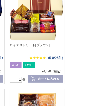
ロイズストリート[ブラウン]
9件
)
★
★★★★★
★
★
★
★
(
5.0/28件
)
込）
¥4,428（税込）
個