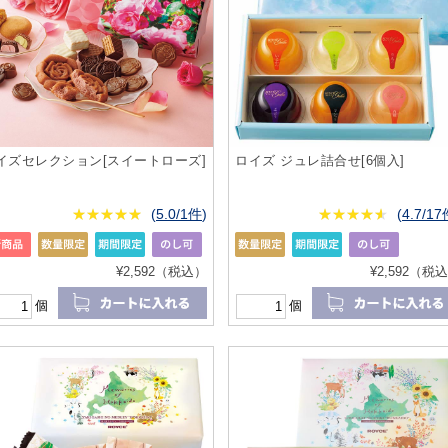
イズセレクション[スイートローズ]
ロイズ ジュレ詰合せ[6個入]
★
★★★★★
★
★
★
★
(
5.0/1件
)
★
★★★★★
★
★
★
★
(
4.7/1
¥2,592（税込）
¥2,592（税
個
個