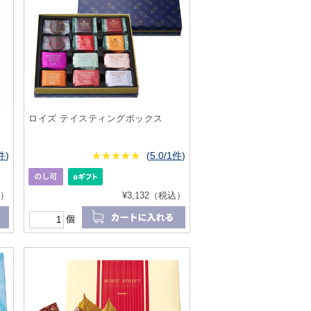
ロイズ テイスティングボックス
0件
)
★
★★★★★
★
★
★
★
(
5.0/1件
)
込）
¥3,132（税込）
個