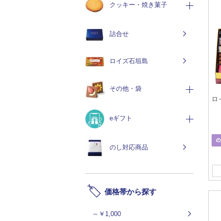
クッキー・焼き菓子
詰合せ
ロイズ石垣島
その他・袋
ロ
eギフト
のし対応商品
価格帯から探す
～￥1,000