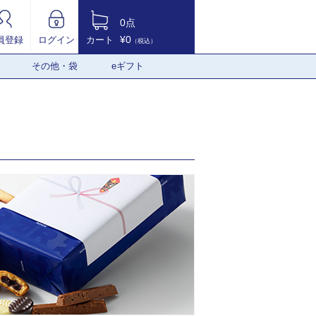
0点
¥0
員登録
ログイン
カート
（税込）
その他・袋
eギフト