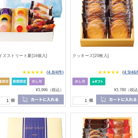
イズストリート夏[16個入]
クッキーズ[20枚入]
★
★★★★★
★
★
★
★
(
4.8/4件
)
★
★★★★★
★
★
★
★
(
4.9/4
¥3,996（税込）
¥3,780（税
個
個