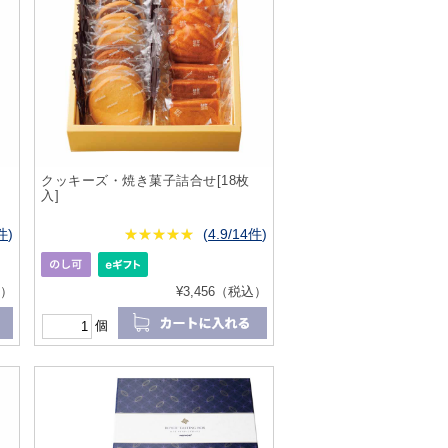
クッキーズ・焼き菓子詰合せ[18枚
入]
6件
)
★
★★★★★
★
★
★
★
(
4.9/14件
)
込）
¥3,456（税込）
個