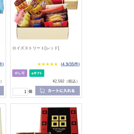
ロイズストリート[レッド]
7件
)
★
★★★★★
★
★
★
★
(
4.9/35件
)
込）
¥2,592（税込）
個