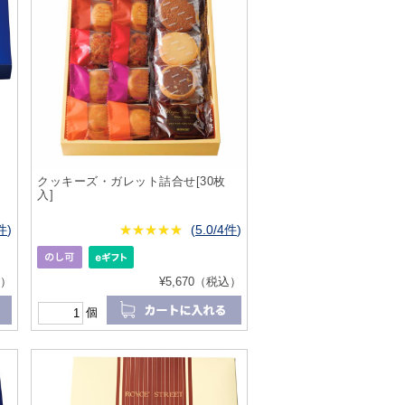
クッキーズ・ガレット詰合せ[30枚
入]
1件
)
★
★★★★★
★
★
★
★
(
5.0/4件
)
込）
¥5,670（税込）
個