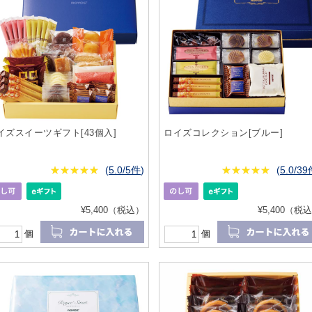
イズスイーツギフト[43個入]
ロイズコレクション[ブルー]
★
★★★★★
★
★
★
★
(
5.0/5件
)
★
★★★★★
★
★
★
★
(
5.0/3
¥5,400（税込）
¥5,400（税
個
個