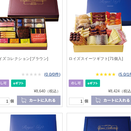
イズコレクション[ブラウン]
ロイズスイーツギフト[71個入]
★
★★★★★
★
★
★
★
(
0.0/0件
)
★
★★★★★
★
★
★
★
(
5.0/
¥8,640（税込）
¥8,424（税
個
個