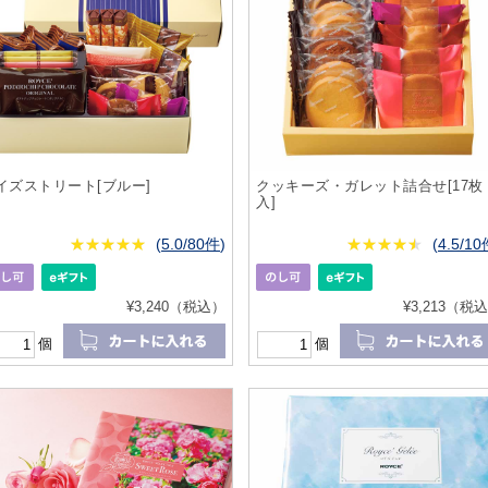
イズストリート[ブルー]
クッキーズ・ガレット詰合せ[17枚
入]
★
★★★★★
★
★
★
★
(
5.0/80件
)
★
★★★★★
★
★
★
★
(
4.5/1
¥3,240（税込）
¥3,213（税
個
個