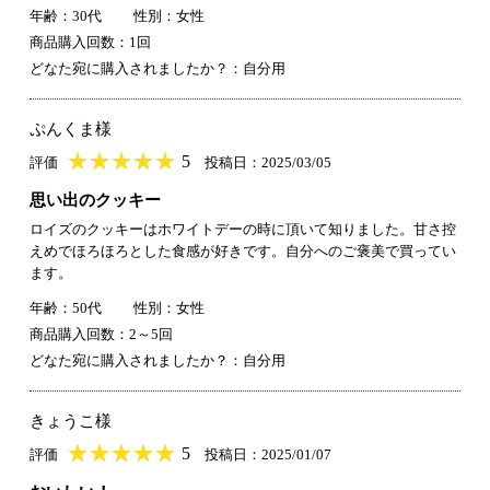
年齢：30代
性別：女性
商品購入回数：1回
どなた宛に購入されましたか？：自分用
ぷんくま様
★
★★★★★
★
★
★
★
5
評価
投稿日：2025/03/05
思い出のクッキー
ロイズのクッキーはホワイトデーの時に頂いて知りました。甘さ控
えめでほろほろとした食感が好きです。自分へのご褒美で買ってい
ます。
年齢：50代
性別：女性
商品購入回数：2～5回
どなた宛に購入されましたか？：自分用
きょうこ様
★
★★★★★
★
★
★
★
5
評価
投稿日：2025/01/07