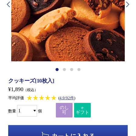
クッキーズ[10枚入]
¥1,890
（税込）
★★★★★
★★★★★
平均評価
(
4.9/92件
)
のし
e
数量
個
可
ギフト