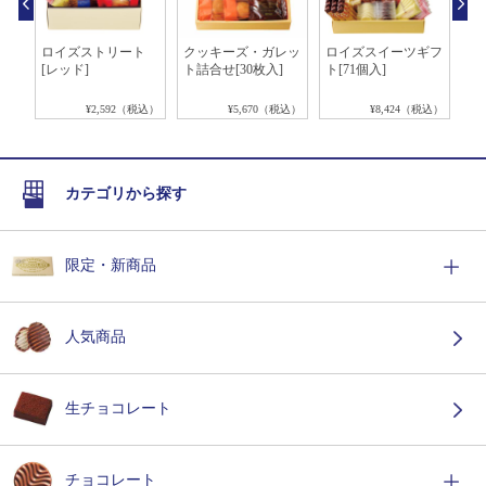
き菓
ロイズストリート
クッキーズ・ガレッ
ロイズスイーツギフ
ロ
[レッド]
ト詰合せ[30枚入]
ト[71個入]
[
税込）
¥2,592（税込）
¥5,670（税込）
¥8,424（税込）
カテゴリから探す
限定・新商品
人気商品
生チョコレート
チョコレート