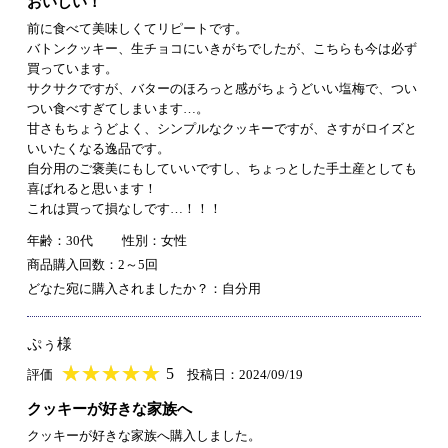
おいしい！
前に食べて美味しくてリピートです。
バトンクッキー、生チョコにいきがちでしたが、こちらも今は必ず
買っています。
サクサクですが、バターのほろっと感がちょうどいい塩梅で、つい
つい食べすぎてしまいます…。
甘さもちょうどよく、シンプルなクッキーですが、さすがロイズと
いいたくなる逸品です。
自分用のご褒美にもしていいですし、ちょっとした手土産としても
喜ばれると思います！
これは買って損なしです…！！！
年齢：30代
性別：女性
商品購入回数：2～5回
どなた宛に購入されましたか？：自分用
ぷぅ様
★
★★★★★
★
★
★
★
5
評価
投稿日：2024/09/19
クッキーが好きな家族へ
クッキーが好きな家族へ購入しました。