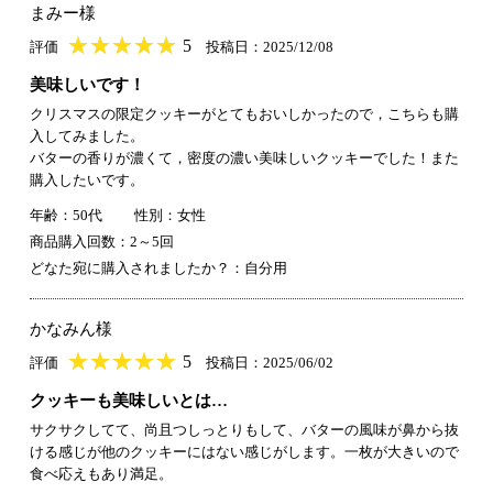
まみー様
★
★★★★★
★
★
★
★
5
評価
投稿日：2025/12/08
美味しいです！
クリスマスの限定クッキーがとてもおいしかったので，こちらも購
入してみました。
バターの香りが濃くて，密度の濃い美味しいクッキーでした！また
購入したいです。
年齢：50代
性別：女性
商品購入回数：2～5回
どなた宛に購入されましたか？：自分用
かなみん様
★
★★★★★
★
★
★
★
5
評価
投稿日：2025/06/02
クッキーも美味しいとは…
サクサクしてて、尚且つしっとりもして、バターの風味が鼻から抜
ける感じが他のクッキーにはない感じがします。一枚が大きいので
食べ応えもあり満足。