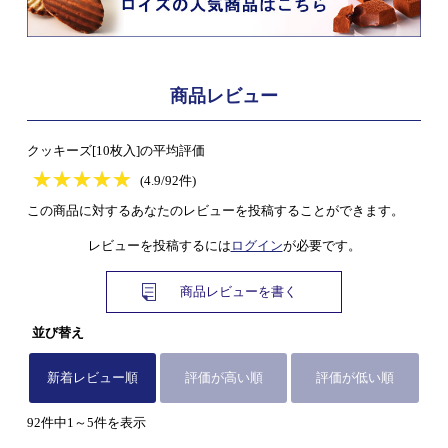
商品レビュー
クッキーズ[10枚入]の平均評価
★
★★★★★
★
★
★
★
(4.9/92件)
この商品に対するあなたのレビューを投稿することができます。
レビューを投稿するには
ログイン
が必要です。
商品レビューを書く
並び替え
新着レビュー順
評価が高い順
評価が低い順
92件中1～5件を表示