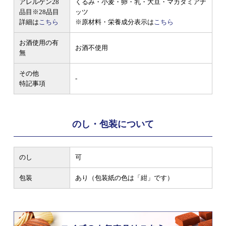
アレルゲン28
くるみ・小麦・卵・乳・大豆・マカダミアナ
品目
※28品目
ッツ
詳細は
こちら
※原材料・栄養成分表示は
こちら
お酒使用の有
お酒不使用
無
その他
-
特記事項
のし・包装について
のし
可
包装
あり（包装紙の色は「紺」です）