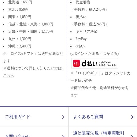
北海道：650円
代金引換
東北：950円
（手数料：税込245円）
関東：1,050円
後払い
信越・北陸・東海：1,080円
（手数料：税込245円）
近畿・中国・四国：1,170円
キャリア決済
九州：1,300円
PayPay
沖縄：2,400円
d払い
※「ロイズeギフト」は送料が異なり
(dポイントたまる・つかえる)
ます
※送料について詳しく知りたい方は
※「ロイズeギフト」はクレジットカ
こちら
ード払いのみ
※商品代金の他、別途送料がかかり
ます
ご利用ガイド
よくあるご質問
通信販売法規（特定商取引
お問い合わせ