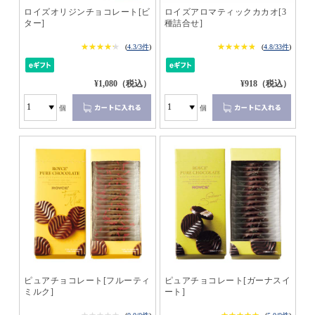
ロイズオリジンチョコレート[ビ
ロイズアロマティックカカオ[3
ター]
種詰合せ]
★★★★★
★★★★★
★★★★★
★★★★★
(
4.3/3件
)
(
4.8/33件
)
¥1,080（税込）
¥918（税込）
個
個
ピュアチョコレート[フルーティ
ピュアチョコレート[ガーナスイ
ミルク]
ート]