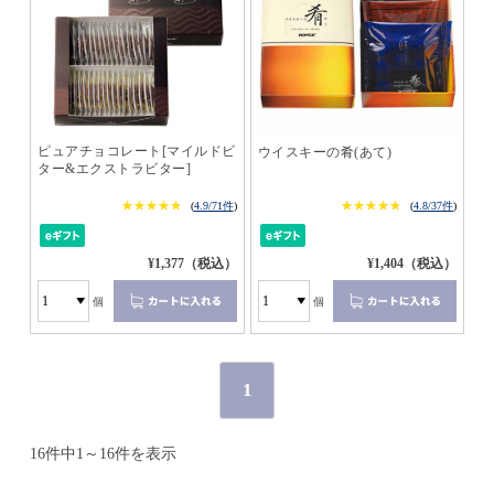
ピュアチョコレート[マイルドビ
ウイスキーの肴(あて)
ター&エクストラビター]
★★★★★
★★★★★
★★★★★
★★★★★
(
4.9/71件
)
(
4.8/37件
)
¥1,377（税込）
¥1,404（税込）
個
個
1
16件中1～16件を表示