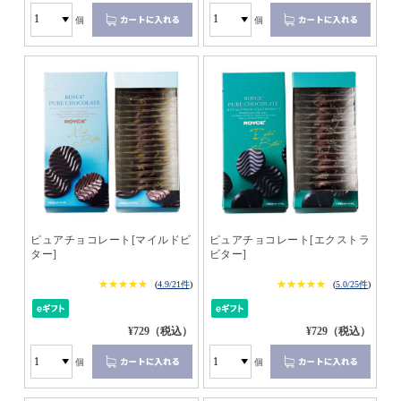
個
個
ピュアチョコレート[マイルドビ
ピュアチョコレート[エクストラ
ター]
ビター]
★★★★★
★★★★★
★★★★★
★★★★★
(
4.9/21件
)
(
5.0/25件
)
¥729（税込）
¥729（税込）
個
個