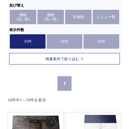
並び替え
価格
価格
評価順
レビュー数
（低い順）
（高い順）
表示件数
30件
60件
90件
検索条件で絞り込む
1
16件中1～16件を表示