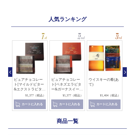
人気ランキング
レー
ピュアチョコレー
ピュアチョコレー
ウイスキーの肴(あ
ロイ
ビタ
ト[マイルドビター
ト[ベネズエラビタ
て)
ック
&エクストラビタ
ー&ガーナスイー
せ]
ー]
ト]
（税込）
¥1,377（税込）
¥1,377（税込）
¥1,404（税込）
れる
カートに入れる
カートに入れる
カートに入れる
商品一覧