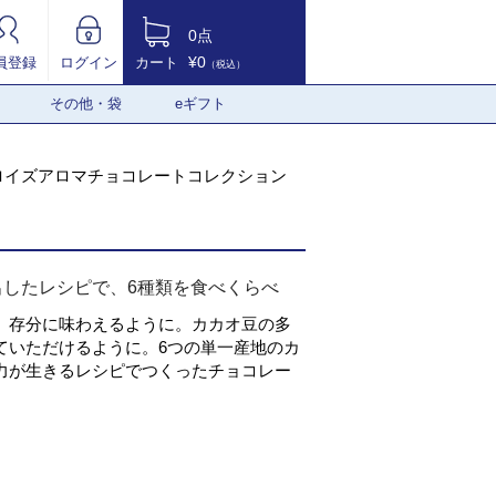
0点
¥0
員登録
ログイン
カート
（税込）
その他・袋
eギフト
ロイズアロマチョコレートコレクション
出したレシピで、6種類を食べくらべ
、存分に味わえるように。カカオ豆の多
ていただけるように。6つの単一産地のカ
力が生きるレシピでつくったチョコレー