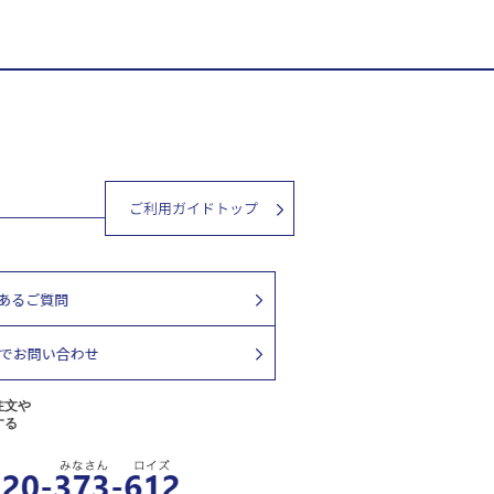
注文や
する