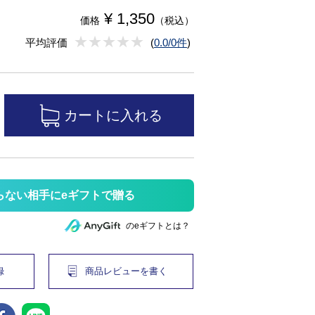
¥ 1,350
価格
（税込）
★
★★★★★
★
★
★
★
平均評価
(
0.0/0件
)
らない相手にeギフトで贈る
のeギフトとは？
録
商品レビューを書く