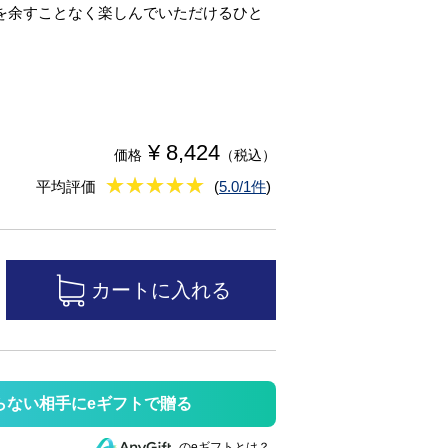
を余すことなく楽しんでいただけるひと
¥ 8,424
価格
（税込）
★
★★★★★
★
★
★
★
平均評価
(
5.0/1件
)
らない相手にeギフトで贈る
のeギフトとは？