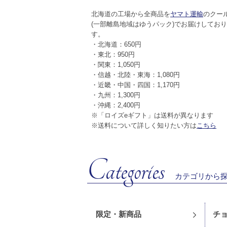
北海道の工場から全商品を
ヤマト運輸
のクー
(一部離島地域はゆうパック)でお届けしてお
す。
・北海道：650円
・東北：950円
・関東：1,050円
・信越・北陸・東海：1,080円
・近畿・中国・四国：1,170円
・九州：1,300円
・沖縄：2,400円
※「ロイズeギフト」は送料が異なります
ロイズストリート[ブルー]
※送料について詳しく知りたい方は
こちら
Categories
カテゴリから
限定・新商品
チ