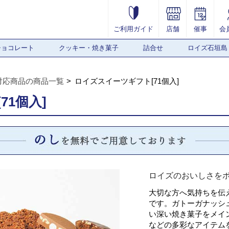
ご利用ガイド
店舗
催事
会
チョコレート
クッキー・焼き菓子
詰合せ
ロイズ石垣島
対応商品の商品一覧
ロイズスイーツギフト[71個入]
1個入]
ロイズのおいしさを
大切な方へ気持ちを伝
です。ガトーガナッシ
い深い焼き菓子をメイ
などの多彩なアイテム