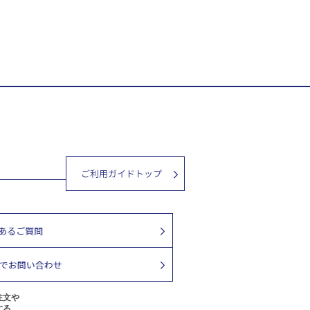
注文や
する