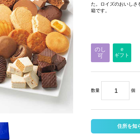
た。ロイズのおいしさ
箱です。
のし
e
ギフト
可
数量
個
住所を知