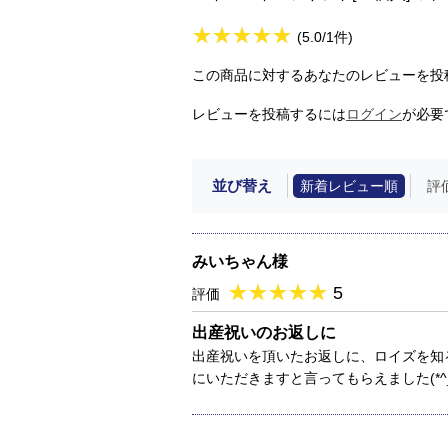
★
★★★★★
★
★
★
★
(5.0/1件)
この商品に対するあなたのレビューを投
レビューを投稿するには
ログイン
が必要
並び替え
新着レビュー順
評
みいちゃん様
★
★★★★★
★
★
★
★
5
評価
出産祝いのお返しに
出産祝いを頂いたお返しに、ロイズを知
にいただきますと言ってもらえました(*