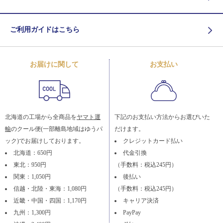
ご利用ガイドはこちら
お届けに関して
お支払い
北海道の工場から全商品を
ヤマト運
下記のお支払い方法からお選びいた
輸
のクール便(一部離島地域はゆうパ
だけます。
ック)でお届けしております。
クレジットカード払い
北海道：650円
代金引換
東北：950円
（手数料：税込245円）
関東：1,050円
後払い
信越・北陸・東海：1,080円
（手数料：税込245円）
近畿・中国・四国：1,170円
キャリア決済
九州：1,300円
PayPay