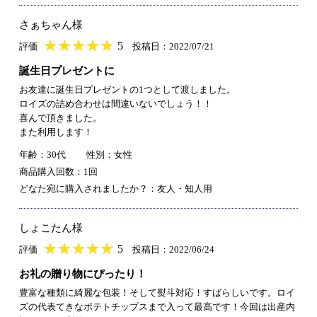
さぁちゃん様
★
★★★★★
★
★
★
★
5
評価
投稿日：2022/07/21
誕生日プレゼントに
お友達に誕生日プレゼントの1つとして渡しました。
ロイズの詰め合わせは間違いないでしょう！！
喜んで頂きました。
また利用します！
年齢：30代
性別：女性
商品購入回数：1回
どなた宛に購入されましたか？：友人・知人用
しょこたん様
★
★★★★★
★
★
★
★
5
評価
投稿日：2022/06/24
お礼の贈り物にぴったり！
豊富な種類に綺麗な包装！そして熨斗対応！すばらしいです。ロイ
ズの代表てきなポテトチップスまで入って最高です！今回は出産内