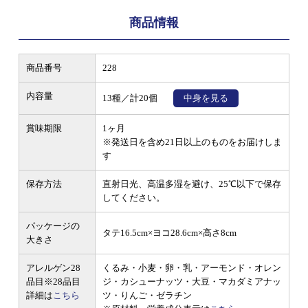
商品情報
商品番号
228
内容量
13種／計20個
中身を見る
賞味期限
1ヶ月
※発送日を含め21日以上のものをお届けしま
す
保存方法
直射日光、高温多湿を避け、25℃以下で保存
してください。
パッケージの
タテ16.5cm×ヨコ28.6cm×高さ8cm
大きさ
アレルゲン28
くるみ・小麦・卵・乳・アーモンド・オレン
品目
※28品目
ジ・カシューナッツ・大豆・マカダミアナッ
詳細は
こちら
ツ・りんご・ゼラチン