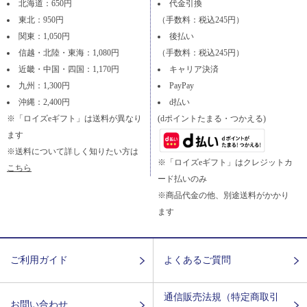
北海道：650円
代金引換
東北：950円
（手数料：税込245円）
関東：1,050円
後払い
信越・北陸・東海：1,080円
（手数料：税込245円）
近畿・中国・四国：1,170円
キャリア決済
九州：1,300円
PayPay
沖縄：2,400円
d払い
※「ロイズeギフト」は送料が異なり
(dポイントたまる・つかえる)
ます
※送料について詳しく知りたい方は
※「ロイズeギフト」はクレジットカ
こちら
ード払いのみ
※商品代金の他、別途送料がかかり
ます
ご利用ガイド
よくあるご質問
通信販売法規（特定商取引
お問い合わせ