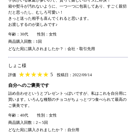
子供がいる家庭が多いので、貰って嬉しいロイズに即決！
箱や熨斗が汚れないように、一つ一つに包装してあり、すごく親切
だと思ったし、むしろ可愛い！
きっと送った相手も喜んでくれると思います。
お渡しするのが楽しみです♪
年齢：30代
性別：女性
商品購入回数：1回
どなた宛に購入されましたか？：会社・取引先用
しょこ様
★
★★★★★
★
★
★
★
5
評価
投稿日：2022/09/14
自分へのご褒美です
詰め合わせというとプレゼントっぽいですが、私はこれを自分用に
買います。いろんな種類のチョコがちょっとづつ食べられて最高の
ご褒美です。
年齢：40代
性別：女性
商品購入回数：2～5回
どなた宛に購入されましたか？：自分用