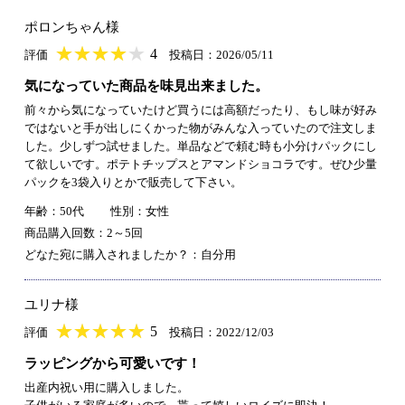
ポロンちゃん様
★
★★★★★
★
★
★
★
4
評価
投稿日：2026/05/11
気になっていた商品を味見出来ました。
前々から気になっていたけど買うには高額だったり、もし味が好み
ではないと手が出しにくかった物がみんな入っていたので注文しま
した。少しずつ試せました。単品などで頼む時も小分けパックにし
て欲しいです。ポテトチップスとアマンドショコラです。ぜひ少量
パックを3袋入りとかで販売して下さい。
年齢：50代
性別：女性
商品購入回数：2～5回
どなた宛に購入されましたか？：自分用
ユリナ様
★
★★★★★
★
★
★
★
5
評価
投稿日：2022/12/03
ラッピングから可愛いです！
出産内祝い用に購入しました。