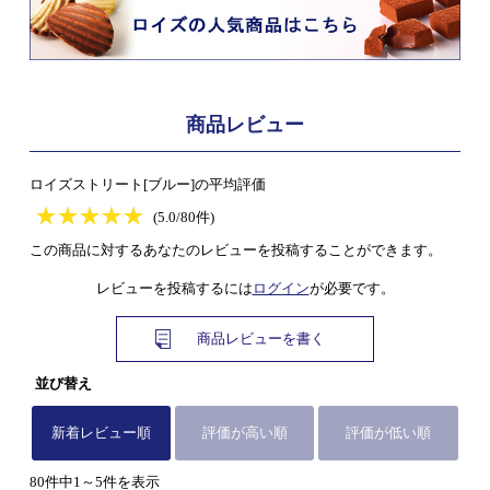
商品レビュー
ロイズストリート[ブルー]の平均評価
★
★★★★★
★
★
★
★
(5.0/80件)
この商品に対するあなたのレビューを投稿することができます。
レビューを投稿するには
ログイン
が必要です。
商品レビューを書く
並び替え
新着レビュー順
評価が高い順
評価が低い順
80件中1～5件を表示