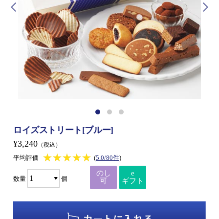
ロイズストリート[ブルー]
¥3,240
（税込）
★★★★★
★★★★★
平均評価
(
5.0/80件
)
のし
e
数量
個
可
ギフト