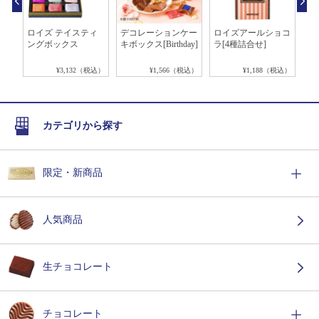
]
ロイズ テイスティ
デコレーションケー
ロイズアールショコ
ア
ングボックス
キボックス[Birthday]
ラ[4種詰合せ]
種
税込）
¥3,132（税込）
¥1,566（税込）
¥1,188（税込）
カテゴリから探す
限定・新商品
人気商品
生チョコレート
チョコレート