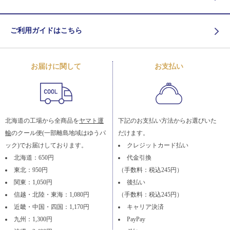
ご利用ガイドはこちら
お届けに関して
お支払い
北海道の工場から全商品を
ヤマト運
下記のお支払い方法からお選びいた
輸
のクール便(一部離島地域はゆうパ
だけます。
ック)でお届けしております。
クレジットカード払い
北海道：650円
代金引換
東北：950円
（手数料：税込245円）
関東：1,050円
後払い
信越・北陸・東海：1,080円
（手数料：税込245円）
近畿・中国・四国：1,170円
キャリア決済
九州：1,300円
PayPay