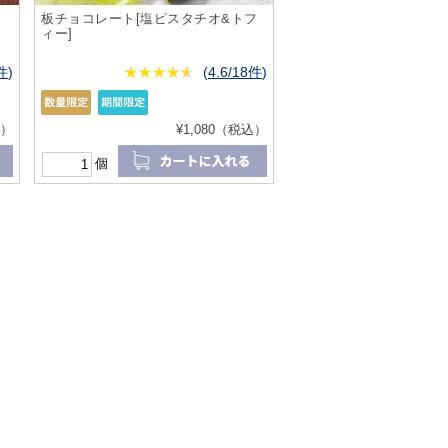
板チョコレート[塩ピスタチオ&トフ
ィー]
3件
)
★
★★★★★
★
★
★
★
(
4.6/18件
)
込）
¥1,080（税込）
個