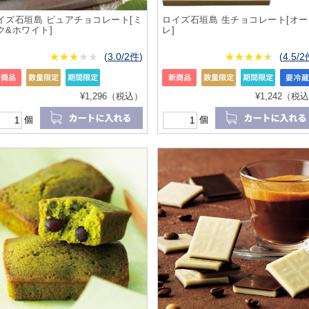
イズ石垣島 ピュアチョコレート[ミ
ロイズ石垣島 生チョコレート[オー
ク&ホワイト]
レ]
★
★★★★★
★
★
★
★
(
3.0/2件
)
★
★★★★★
★
★
★
★
(
4.5/
¥1,296（税込）
¥1,242（税
個
個