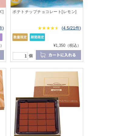
]
ポテトチップチョコレート[レモン]
1件
)
★
★★★★★
★
★
★
★
(
4.5/21件
)
込）
¥1,350（税込）
個