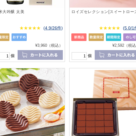
米大吟醸 太美
ロイズセレクション[スイートローズ
★
★★★★★
★
★
★
★
(
4.9/26件
)
★
★★★★★
★
★
★
★
(
5.0/
¥3,960（税込）
¥2,592（税
個
個