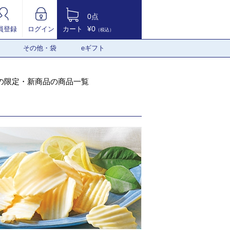
0点
¥0
員登録
ログイン
カート
（税込）
その他・袋
eギフト
の限定・新商品の商品一覧