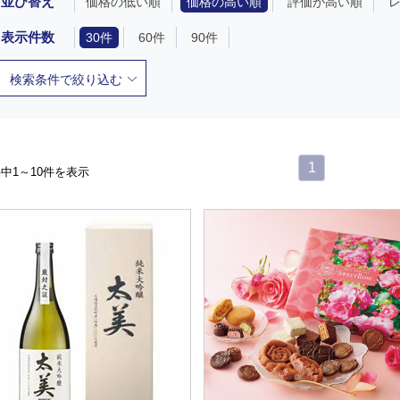
並び替え
価格の低い順
価格の高い順
評価が高い順
表示件数
30件
60件
90件
検索条件で絞り込む
1
件中1～10件を表示