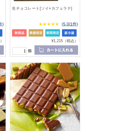
生チョコレート[ソイ×カフェラテ]
2件
)
★
★★★★★
★
★
★
★
(
5.0/1件
)
込）
¥1,215（税込）
個