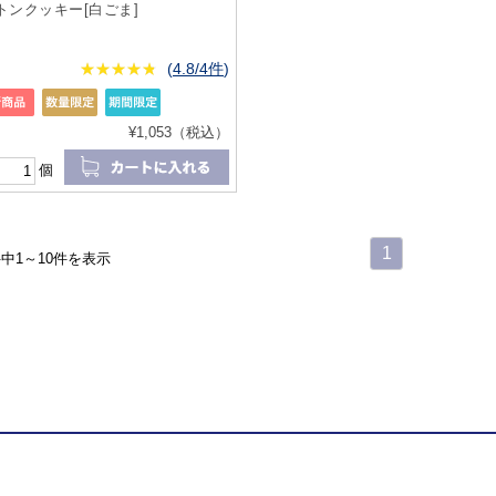
トンクッキー[白ごま]
★
★★★★★
★
★
★
★
(
4.8/4件
)
¥1,053（税込）
個
1
件中1～10件を表示