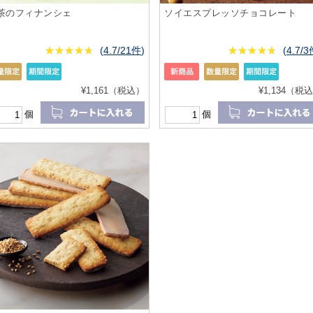
茶のフィナンシェ
ソイエスプレッソチョコレート
★
★★★★★
★
★
★
★
(
4.7/21件
)
★
★★★★★
★
★
★
★
(
4.7/
¥1,161（税込）
¥1,134（税
個
個