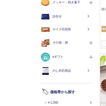
クッキー・焼き菓子
純
詰合せ
ロイズ石垣島
その他・袋
eギフト
のし対応商品
価格帯から探す
～￥1,000