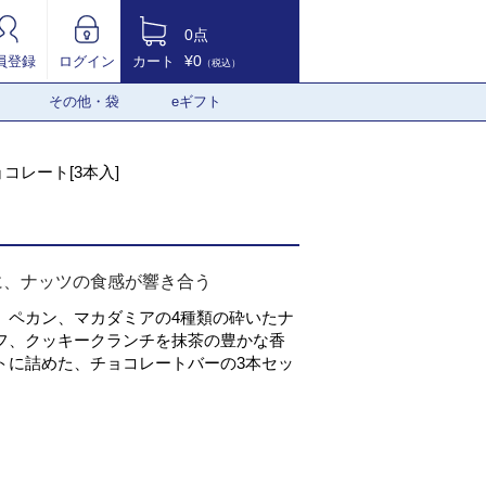
0点
¥0
員登録
ログイン
カート
（税込）
その他・袋
eギフト
コレート[3本入]
に、ナッツの食感が響き合う
、ペカン、マカダミアの4種類の砕いたナ
フ、クッキークランチを抹茶の豊かな香
トに詰めた、チョコレートバーの3本セッ