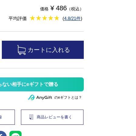
¥ 486
価格
（税込）
★
★★★★★
★
★
★
★
平均評価
(
4.8/21件
)
らない相手にeギフトで贈る
のeギフトとは？
録
商品レビューを書く