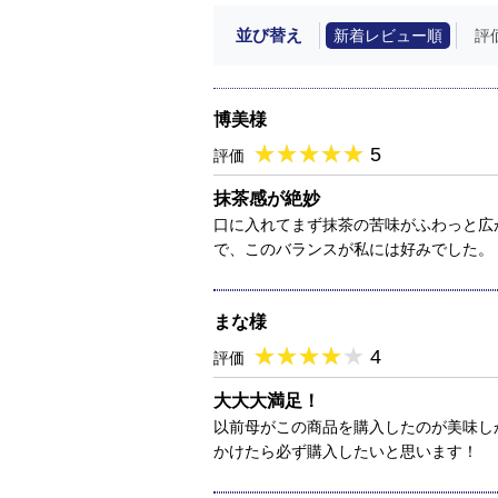
並び替え
新着レビュー順
評
博美様
★
★★★★★
★
★
★
★
5
評価
抹茶感が絶妙
口に入れてまず抹茶の苦味がふわっと広
で、このバランスが私には好みでした。
まな様
★
★★★★★
★
★
★
★
4
評価
大大大満足！
以前母がこの商品を購入したのが美味し
かけたら必ず購入したいと思います！