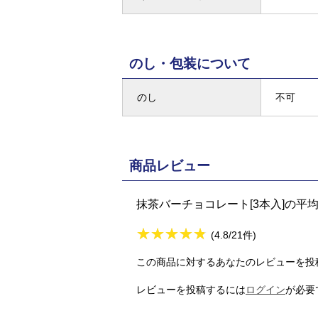
のし・包装について
のし
不可
商品レビュー
抹茶バーチョコレート[3本入]の平
★
★★★★★
★
★
★
★
(4.8/21件)
この商品に対するあなたのレビューを投
レビューを投稿するには
ログイン
が必要