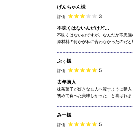
げんちゃん様
★
★★★★★
★
★
★
★
3
評価
不味くはないんだけど…
不味くはないのですが、なんだか不思議
原材料の何かが私に合わなかったのだと
ぷぅ様
★
★★★★★
★
★
★
★
5
評価
去年購入
抹茶菓子が好きな友人へ渡すように購入
初めて食べた美味しかった、と喜ばれま
みー様
★
★★★★★
★
★
★
★
5
評価