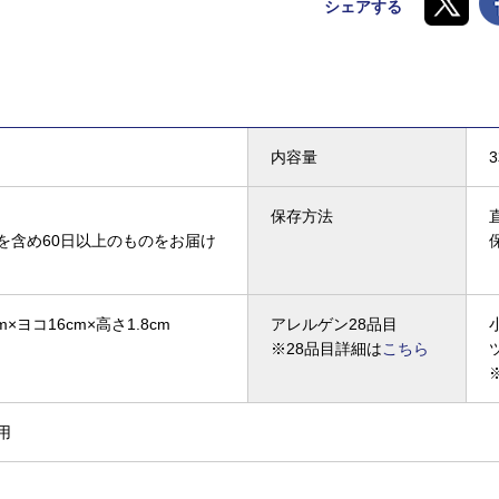
シェアする
内容量
保存方法
を含め60日以上のものをお届け
m×ヨコ16cm×高さ1.8cm
アレルゲン28品目
※28品目詳細は
こちら
用