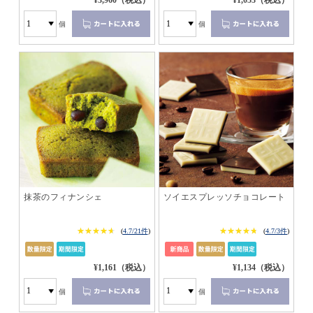
¥3,960（税込）
¥1,053（税込）
個
個
抹茶のフィナンシェ
ソイエスプレッソチョコレート
★★★★★
★★★★★
★★★★★
★★★★★
(
4.7/21件
)
(
4.7/3件
)
¥1,161（税込）
¥1,134（税込）
個
個