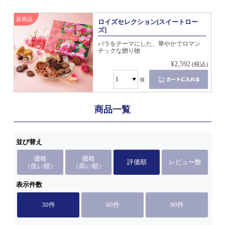
新商品
ロイズセレクション[スイートロー
ズ]
バラをテーマにした、華やかでロマン
チックな贈り物
¥2,592
(税込)
個
商品一覧
並び替え
価格
価格
評価順
レビュー数
（低い順）
（高い順）
表示件数
30件
60件
90件