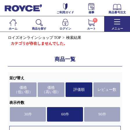
ご利用ガイド
催事
商品番号注文
0
ホーム
商品を探す
ログイン
カート
メニュー
ロイズオンラインショップ TOP
検索結果
カテゴリが存在しませんでした。
商品一覧
並び替え
価格
価格
評価順
レビュー数
（低い順）
（高い順）
表示件数
30件
60件
90件