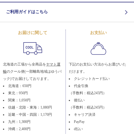
ご利用ガイドはこちら
お届けに関して
お支払い
北海道の工場から全商品を
ヤマト運
下記のお支払い方法からお選びいた
輸
のクール便(一部離島地域はゆうパ
だけます。
ック)でお届けしております。
クレジットカード払い
北海道：650円
代金引換
東北：950円
（手数料：税込245円）
関東：1,050円
後払い
信越・北陸・東海：1,080円
（手数料：税込245円）
近畿・中国・四国：1,170円
キャリア決済
九州：1,300円
PayPay
沖縄：2,400円
d払い