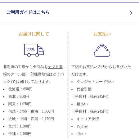
ご利用ガイドはこちら
お届けに関して
お支払い
北海道の工場から全商品を
ヤマト運
下記のお支払い方法からお選びいた
輸
のクール便(一部離島地域はゆうパ
だけます。
ック)でお届けしております。
クレジットカード払い
北海道：650円
代金引換
東北：950円
（手数料：税込245円）
関東：1,050円
後払い
信越・北陸・東海：1,080円
（手数料：税込245円）
近畿・中国・四国：1,170円
キャリア決済
九州：1,300円
PayPay
沖縄：2,400円
d払い