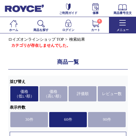
ご利用ガイド
催事
商品番号注文
0
ホーム
商品を探す
ログイン
カート
メニュー
ロイズオンラインショップ TOP
検索結果
カテゴリが存在しませんでした。
商品一覧
並び替え
価格
価格
評価順
レビュー数
（低い順）
（高い順）
表示件数
30件
60件
90件