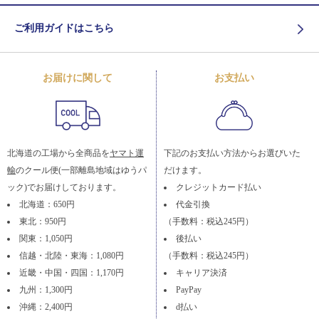
ご利用ガイドはこちら
お届けに関して
お支払い
北海道の工場から全商品を
ヤマト運
下記のお支払い方法からお選びいた
輸
のクール便(一部離島地域はゆうパ
だけます。
ック)でお届けしております。
クレジットカード払い
北海道：650円
代金引換
東北：950円
（手数料：税込245円）
関東：1,050円
後払い
信越・北陸・東海：1,080円
（手数料：税込245円）
近畿・中国・四国：1,170円
キャリア決済
九州：1,300円
PayPay
沖縄：2,400円
d払い