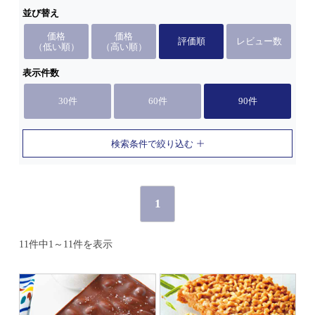
並び替え
価格
価格
評価順
レビュー数
（低い順）
（高い順）
表示件数
30件
60件
90件
検索条件で絞り込む
1
11件中1～11件を表示