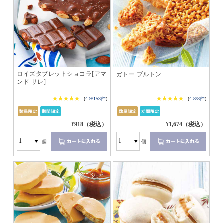
ロイズタブレットショコラ[アマ
ガトー ブルトン
ンド サレ]
★★★★★
★★★★★
★★★★★
★★★★★
(
4.9/153件
)
(
4.8/8件
)
¥918（税込）
¥1,674（税込）
個
個