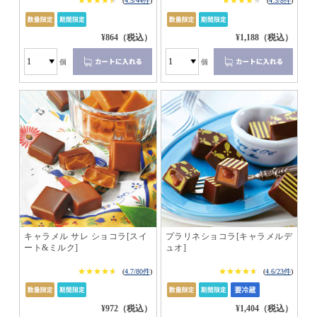
★★★★★
★★★★★
★★★★★
★★★★★
(
4.5/44件
)
(
4.3/8件
)
¥864（税込）
¥1,188（税込）
個
個
キャラメル サレ ショコラ[スイ
プラリネショコラ[キャラメルデ
ート&ミルク]
ュオ]
★★★★★
★★★★★
★★★★★
★★★★★
(
4.7/80件
)
(
4.6/23件
)
¥972（税込）
¥1,404（税込）