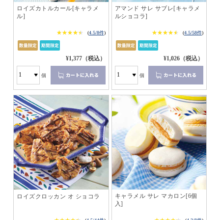
ロイズカトルカール[キャラメ
アマンド サレ サブレ[キャラメ
ル]
ルショコラ]
★★★★★
★★★★★
★★★★★
★★★★★
(
4.5/8件
)
(
4.5/58件
)
¥1,377（税込）
¥1,026（税込）
個
個
キャラメル サレ マカロン[6個
ロイズクロッカン オ ショコラ
入]