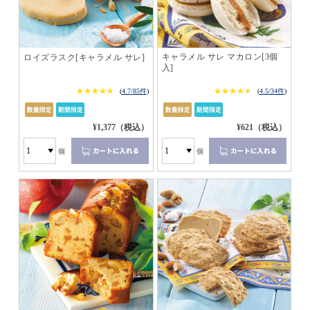
キャラメル サレ マカロン[3個
ロイズラスク[キャラメル サレ]
入]
★★★★★
★★★★★
★★★★★
★★★★★
(
4.7/85件
)
(
4.5/34件
)
¥1,377（税込）
¥621（税込）
個
個