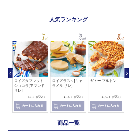
人気ランキング
レ マ
ロイズタブレット
ロイズラスク[キャ
ガトー ブルトン
アマ
ショコラ[アマンド
ラメル サレ]
レ[
サレ]
コラ]
（税込）
¥918（税込）
¥1,377（税込）
¥1,674（税込）
れる
カートに入れる
カートに入れる
カートに入れる
商品一覧