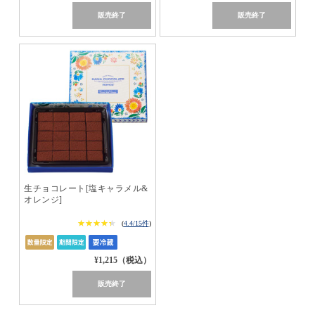
販売終了
販売終了
生チョコレート[塩キャラメル&
オレンジ]
★★★★★
★★★★★
(
4.4/15件
)
¥1,215（税込）
販売終了