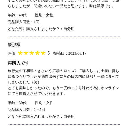
すごく美味しいけど想定の範囲内でした。そういう意味で星一つ減
らしましたが、間違いのない一品だと思います。味は濃厚です。
年齢：40代
性別：女性
商品購入回数：1回
どなた宛に購入されましたか？：自分用
媛那様
★
★★★★★
★
★
★
★
5
評価
投稿日：2023/08/17
再購入です
旅行先の宇和島・きさいや広場のロイズにて購入し、お土産に持ち
帰るつもりでしたが我慢出来ずにその日の内に旦那と一緒に食べて
しまいました（笑）
とても美味しかったので、もう一度ゆっくり味わう為にオンライン
にて再度購入させていただきます。
年齢：30代
性別：女性
商品購入回数：2～5回
どなた宛に購入されましたか？：自分用