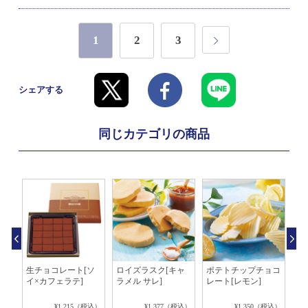
1
2
3
シェアする
同じカテゴリの商品
白
生チョコレート[ソ
ロイズラスク[キャ
ポテトチップチョコ
ロ
イ×カフェラテ]
ラメル サレ]
レート[レモン]
ョ
レ]
税込）
¥1,215（税込）
¥1,377（税込）
¥1,350（税込）