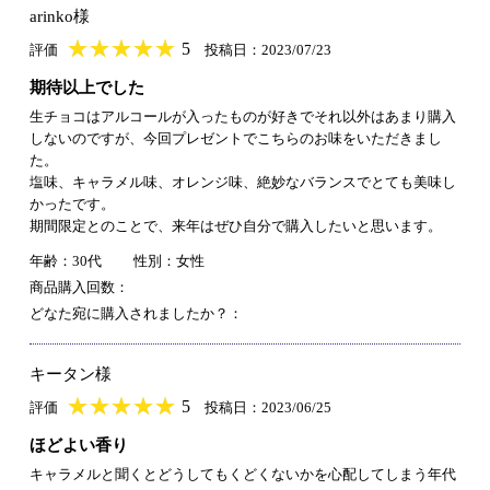
arinko様
★
★★★★★
★
★
★
★
5
評価
投稿日：2023/07/23
期待以上でした
生チョコはアルコールが入ったものが好きでそれ以外はあまり購入
しないのですが、今回プレゼントでこちらのお味をいただきまし
た。
塩味、キャラメル味、オレンジ味、絶妙なバランスでとても美味し
かったです。
期間限定とのことで、来年はぜひ自分で購入したいと思います。
年齢：30代
性別：女性
商品購入回数：
どなた宛に購入されましたか？：
キータン様
★
★★★★★
★
★
★
★
5
評価
投稿日：2023/06/25
ほどよい香り
キャラメルと聞くとどうしてもくどくないかを心配してしまう年代