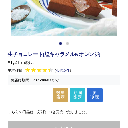
生チョコレート[塩キャラメル&オレンジ]
¥1,215
（税込）
★★★★★
★★★★★
平均評価
(
4.4/15件
)
お届け期間：
2026/09/03まで
数量
期間
要
限定
限定
冷蔵
こちらの商品はご好評につき完売いたしました。