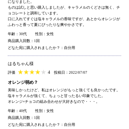
になりました。
ものは試しと思い購入しましたが、キャラメルのくどさは無く、チ
ョコレートと調和しています。
口に入れてすぐは塩キャラメルの香味ですが、あとからオレンジが
ふわっと香って夏にぴったりな爽やかさです。
年齢：30代
性別：女性
商品購入回数：1回
どなた宛に購入されましたか？：自分用
はるちゃん様
★
★★★★★
★
★
★
★
4
評価
投稿日：2022/07/07
オレンジ弱め？
美味しかったけど、私はオレンジがもっと強くても良かったです。
塩キャラメルが強くて、ちょっと甘ったるい印象でした。
オレンジ×チョコの組み合わせが大好きなので・・・。
年齢：40代
性別：女性
商品購入回数：1回
どなた宛に購入されましたか？：自分用