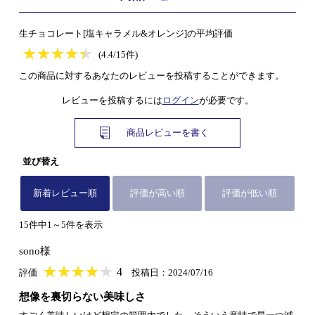
生チョコレート[塩キャラメル&オレンジ]の平均評価
★
★★★★★
★
★
★
★
(4.4/15件)
この商品に対するあなたのレビューを投稿することができます。
レビューを投稿するには
ログイン
が必要です。
商品レビューを書く
並び替え
新着レビュー順
評価が高い順
評価が低い順
15件中1～5件を表示
sono様
★
★★★★★
★
★
★
★
4
評価
投稿日：2024/07/16
想像を裏切らない美味しさ