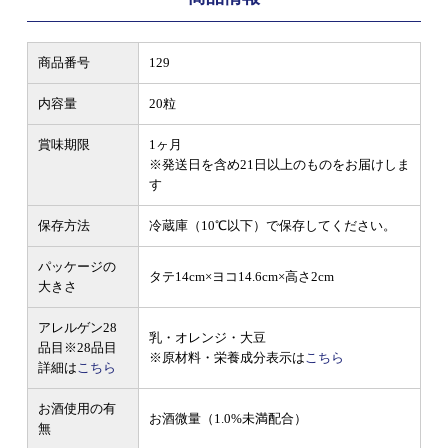
商品番号
129
内容量
20粒
賞味期限
1ヶ月
※発送日を含め21日以上のものをお届けしま
す
保存方法
冷蔵庫（10℃以下）で保存してください。
パッケージの
タテ14cm×ヨコ14.6cm×高さ2cm
大きさ
アレルゲン28
乳・オレンジ・大豆
品目
※28品目
※原材料・栄養成分表示は
こちら
詳細は
こちら
お酒使用の有
お酒微量（1.0%未満配合）
無