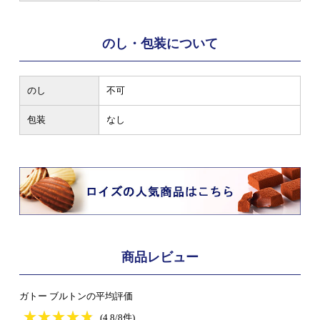
のし・包装について
のし
不可
包装
なし
商品レビュー
ガトー ブルトンの平均評価
★
★★★★★
★
★
★
★
(4.8/8件)