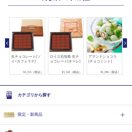
生チョコレート[ソ
ロイズ石垣島 生チ
アマンドショコラ
生
イ×カフェラテ]
ョコレート[オーレ]
[チョコミント]
ョ
税込）
¥1,215（税込）
¥1,242（税込）
¥1,296（税込）
カテゴリから探す
限定・新商品