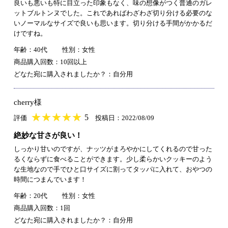
良いも悪いも特に目立った印象もなく、味の想像がつく普通のガレ
ットブルトンヌでした。これであればわざわざ切り分ける必要のな
いノーマルなサイズで良いも思います。切り分ける手間がかかるだ
けですね。
年齢：40代
性別：女性
商品購入回数：10回以上
どなた宛に購入されましたか？：自分用
cherry様
★
★★★★★
★
★
★
★
5
評価
投稿日：2022/08/09
絶妙な甘さが良い！
しっかり甘いのですが、ナッツがまろやかにしてくれるので甘った
るくならずに食べることができます。少し柔らかいクッキーのよう
な生地なので手でひと口サイズに割ってタッパに入れて、おやつの
時間につまんでいます！
年齢：20代
性別：女性
商品購入回数：1回
どなた宛に購入されましたか？：自分用