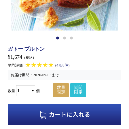
ガトー ブルトン
¥1,674
（税込）
★★★★★
★★★★★
平均評価
(
4.8/8件
)
お届け期間：
2026/09/03まで
数量
期間
数量
個
限定
限定