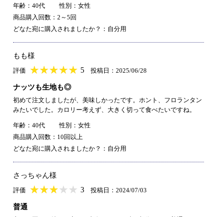
年齢：40代
性別：女性
商品購入回数：2～5回
どなた宛に購入されましたか？：自分用
もも様
★
★★★★★
★
★
★
★
5
評価
投稿日：2025/06/28
ナッツも生地も◎
初めて注文しましたが、美味しかったです。ホント、フロランタン
みたいでした。カロリー考えず、大きく切って食べたいですね。
年齢：40代
性別：女性
商品購入回数：10回以上
どなた宛に購入されましたか？：自分用
さっちゃん様
★
★★★★★
★
★
★
★
3
評価
投稿日：2024/07/03
普通