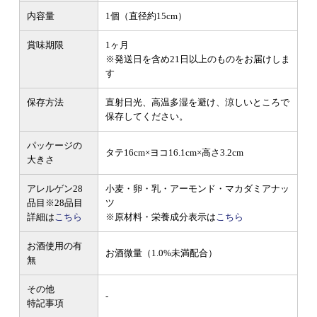
内容量
1個（直径約15cm）
賞味期限
1ヶ月
※発送日を含め21日以上のものをお届けしま
す
保存方法
直射日光、高温多湿を避け、涼しいところで
保存してください。
パッケージの
タテ16cm×ヨコ16.1cm×高さ3.2cm
大きさ
アレルゲン28
小麦・卵・乳・アーモンド・マカダミアナッ
品目
※28品目
ツ
詳細は
こちら
※原材料・栄養成分表示は
こちら
お酒使用の有
お酒微量（1.0%未満配合）
無
その他
-
特記事項