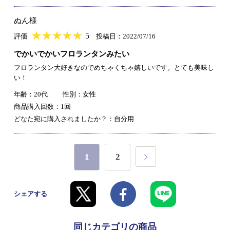
ぬん様
★
★★★★★
★
★
★
★
5
評価
投稿日：2022/07/16
でかいでかいフロランタンみたい
フロランタン大好きなのでめちゃくちゃ嬉しいです。とても美味し
い！
年齢：20代
性別：女性
商品購入回数：1回
どなた宛に購入されましたか？：自分用
1
2
シェアする
同じカテゴリの商品