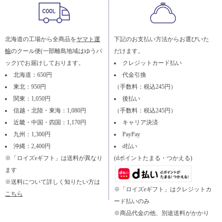
北海道の工場から全商品を
ヤマト運
下記のお支払い方法からお選びいた
輸
のクール便(一部離島地域はゆうパ
だけます。
ック)でお届けしております。
クレジットカード払い
北海道：650円
代金引換
東北：950円
（手数料：税込245円）
関東：1,050円
後払い
信越・北陸・東海：1,080円
（手数料：税込245円）
近畿・中国・四国：1,170円
キャリア決済
九州：1,300円
PayPay
沖縄：2,400円
d払い
※「ロイズeギフト」は送料が異なり
(dポイントたまる・つかえる)
ます
※送料について詳しく知りたい方は
※「ロイズeギフト」はクレジットカ
こちら
ード払いのみ
※商品代金の他、別途送料がかかり