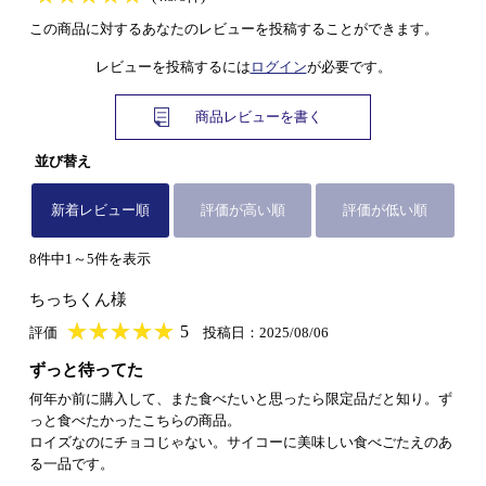
この商品に対するあなたのレビューを投稿することができます。
レビューを投稿するには
ログイン
が必要です。
商品レビューを書く
並び替え
新着レビュー順
評価が高い順
評価が低い順
8件中1～5件を表示
ちっちくん様
★
★★★★★
★
★
★
★
5
評価
投稿日：2025/08/06
ずっと待ってた
何年か前に購入して、また食べたいと思ったら限定品だと知り。ず
っと食べたかったこちらの商品。
ロイズなのにチョコじゃない。サイコーに美味しい食べごたえのあ
る一品です。