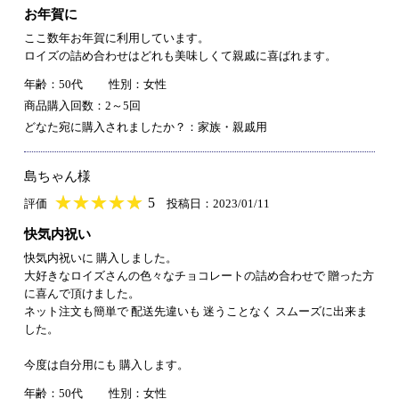
お年賀に
ここ数年お年賀に利用しています。
ロイズの詰め合わせはどれも美味しくて親戚に喜ばれます。
年齢：50代
性別：女性
商品購入回数：2～5回
どなた宛に購入されましたか？：家族・親戚用
島ちゃん様
★
★★★★★
★
★
★
★
5
評価
投稿日：2023/01/11
快気内祝い
快気内祝いに 購入しました。
大好きなロイズさんの色々なチョコレートの詰め合わせで 贈った方
に喜んで頂けました。
ネット注文も簡単で 配送先違いも 迷うことなく スムーズに出来ま
した。
今度は自分用にも 購入します。
年齢：50代
性別：女性