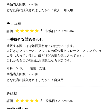
商品購入回数：2～5回
どなた宛に購入されましたか？：友人・知人用
チョコ様
★
★★★★★
★
★
★
★
5
評価
投稿日：2022/05/04
一番好きな詰め合わせ
通販する際、ほぼ毎回買わせていただいてます。
大好きなクッキーと、クルマロの個包装とフレーク、アマンドショ
コラも入っているし、ほどほどの量も気に入ってます。
これからもこの商品にお世話になる予定です。
年齢：50代
性別：女性
商品購入回数：2～5回
どなた宛に購入されましたか？：自分用
みほ様
★
★★★★★
★
★
★
★
5
評価
投稿日：2022/03/07