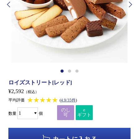
ロイズストリート[レッド]
¥2,592
（税込）
★★★★★
★★★★★
平均評価
(
4.9/35件
)
のし
e
数量
個
可
ギフト