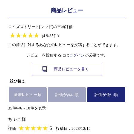
商品レビュー
ロイズストリート[レッド]の平均評価
★
★★★★★
★
★
★
★
(4.9/35件)
この商品に対するあなたのレビューを投稿することができます。
レビューを投稿するには
ログイン
が必要です。
商品レビューを書く
並び替え
新着レビュー順
評価が高い順
評価が低い順
35件中6～10件を表示
ちゃこ様
★
★★★★★
★
★
★
★
5
評価
投稿日：2023/12/15