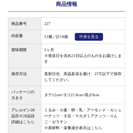
商品情報
商品番号
227
内容量
11種／計19個
中身を見る
賞味期限
1ヶ月
※発送日を含め21日以上のものをお届けしま
す
保存方法
直射日光、高温多湿を避け、25℃以下で保存
してください。
パッケージの
タテ12cm×ヨコ21.8cm×高さ8cm
大きさ
アレルゲン28
くるみ・小麦・卵・乳・アーモンド・カシュ
品目
※28品目
ーナッツ・大豆・マカダミアナッツ・りん
詳細は
こちら
ご・ゼラチン
※原材料・栄養成分表示は
こちら