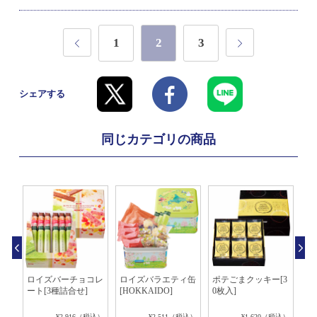
1
2
3
シェアする
同じカテゴリの商品
8個
ロイズバーチョコレ
ロイズバラエティ缶
ポテごまクッキー[3
ガ
ート[3種詰合せ]
[HOKKAIDO]
0枚入]
税込）
¥2,916（税込）
¥2,511（税込）
¥1,620（税込）