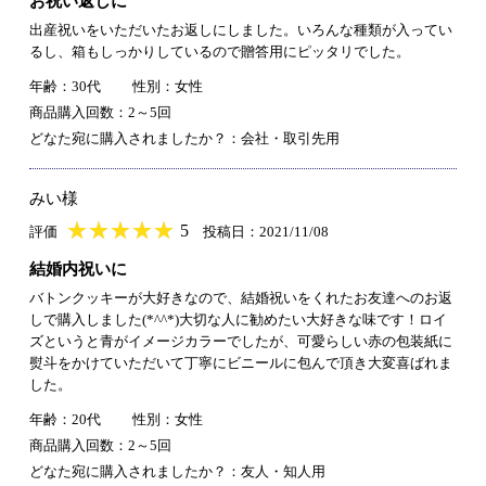
お祝い返しに
出産祝いをいただいたお返しにしました。いろんな種類が入ってい
るし、箱もしっかりしているので贈答用にピッタリでした。
年齢：30代
性別：女性
商品購入回数：2～5回
どなた宛に購入されましたか？：会社・取引先用
みい様
★
★★★★★
★
★
★
★
5
評価
投稿日：2021/11/08
結婚内祝いに
バトンクッキーが大好きなので、結婚祝いをくれたお友達へのお返
しで購入しました(*^^*)大切な人に勧めたい大好きな味です！ロイ
ズというと青がイメージカラーでしたが、可愛らしい赤の包装紙に
熨斗をかけていただいて丁寧にビニールに包んで頂き大変喜ばれま
した。
年齢：20代
性別：女性
商品購入回数：2～5回
どなた宛に購入されましたか？：友人・知人用