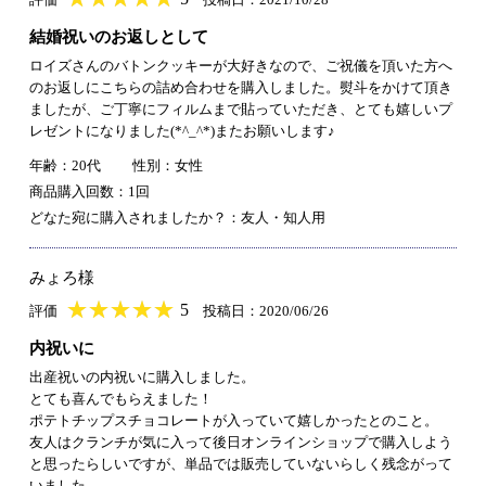
結婚祝いのお返しとして
ロイズさんのバトンクッキーが大好きなので、ご祝儀を頂いた方へ
のお返しにこちらの詰め合わせを購入しました。熨斗をかけて頂き
ましたが、ご丁寧にフィルムまで貼っていただき、とても嬉しいプ
レゼントになりました(*^_^*)またお願いします♪
年齢：20代
性別：女性
商品購入回数：1回
どなた宛に購入されましたか？：友人・知人用
みょろ様
★
★★★★★
★
★
★
★
5
評価
投稿日：2020/06/26
内祝いに
出産祝いの内祝いに購入しました。
とても喜んでもらえました！
ポテトチップスチョコレートが入っていて嬉しかったとのこと。
友人はクランチが気に入って後日オンラインショップで購入しよう
と思ったらしいですが、単品では販売していないらしく残念がって
いました。