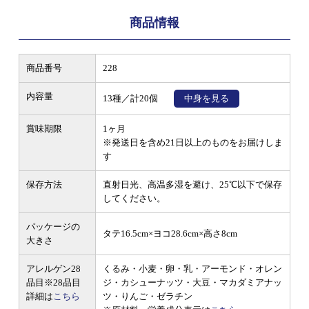
商品情報
商品番号
228
内容量
13種／計20個
中身を見る
賞味期限
1ヶ月
※発送日を含め21日以上のものをお届けしま
す
保存方法
直射日光、高温多湿を避け、25℃以下で保存
してください。
パッケージの
タテ16.5cm×ヨコ28.6cm×高さ8cm
大きさ
アレルゲン28
くるみ・小麦・卵・乳・アーモンド・オレン
品目
※28品目
ジ・カシューナッツ・大豆・マカダミアナッ
詳細は
こちら
ツ・りんご・ゼラチン