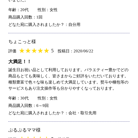
年齢：20代
性別：女性
商品購入回数：1回
どなた宛に購入されましたか？：自分用
ちょこっと様
★
★★★★★
★
★
★
★
5
評価
投稿日：2020/06/22
大満足！！
誕生日お祝い品として利用しております。バラエティー豊かでどの
商品もとても美味しく、皆さまからご好評をいただいております。
種類豊富で色々な味も楽しめて大満足しています。熨斗や梱包等の
サービスもあり注文操作等も分かりやすくなっております。
年齢：30代
性別：女性
商品購入回数：6～9回
どなた宛に購入されましたか？：会社・取引先用
ぷるぷるママ様