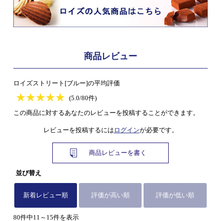
商品レビュー
ロイズストリート[ブルー]の平均評価
★
★★★★★
★
★
★
★
(5.0/80件)
この商品に対するあなたのレビューを投稿することができます。
レビューを投稿するには
ログイン
が必要です。
商品レビューを書く
並び替え
新着レビュー順
評価が高い順
評価が低い順
80件中11～15件を表示