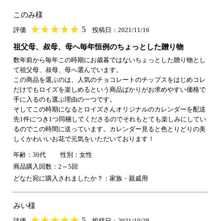
このみ様
★
★★★★★
★
★
★
★
5
評価
投稿日：2021/11/16
祖父母、叔母、母へ毎年恒例のちょっとした贈り物
数年前から毎年この時期にお歳暮ではないちょっとした贈り物とし
て祖父母、叔母、母へ選んでいます。
この商品を選ぶのは、人気のチョコレートのチップスをはじめコレ
だけでもロイズを楽しめるという商品ばかりがお求めやすい価格で
手に入るのも選ぶ理由の一つです。
そしてこの時期になるとロイズさんオリジナルのカレンダーを配送
先1件につき1つ同梱してくださるのでそれもとても楽しみにしてい
るのでこの時間に送っています。カレンダー見ると色とりどりの美
しくかわいいお花で元気をいただいております！
年齢：30代
性別：女性
商品購入回数：2～5回
どなた宛に購入されましたか？：家族・親戚用
みい様
★
★★★★★
★
★
★
★
5
評価
投稿日：2021/10/28