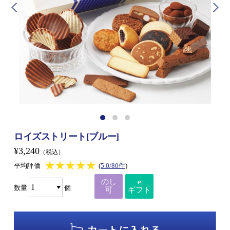
ロイズストリート[ブルー]
¥3,240
（税込）
★★★★★
★★★★★
平均評価
(
5.0/80件
)
のし
e
数量
個
可
ギフト