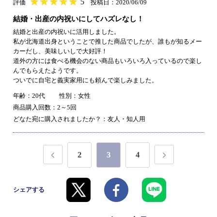
★
★★★★★
★
★
★
★
5
評価
投稿日：2020/06/09
結婚・出産の内祝いにしてハズレなし！
結婚と出産の内祝いに活用しました。
私が北海道出身ということで推した商品でしたが、誰もが知るメー
カーだし、美味しいしで大好評！
道外の方には食べる機会のない商品もいろいろ入っているので楽し
んでもらえたようです。
ついでに自宅と義実家用にも頼んで楽しみました。
年齢：20代
性別：女性
商品購入回数：2～5回
どなた宛に購入されましたか？：友人・知人用
2
3
4
シェアする