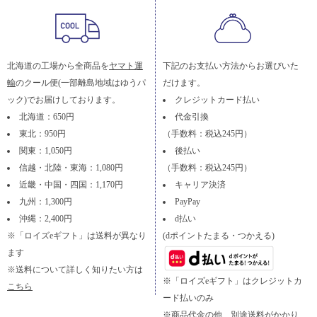
北海道の工場から全商品を
ヤマト運
下記のお支払い方法からお選びいた
輸
のクール便(一部離島地域はゆうパ
だけます。
ック)でお届けしております。
クレジットカード払い
北海道：650円
代金引換
東北：950円
（手数料：税込245円）
関東：1,050円
後払い
信越・北陸・東海：1,080円
（手数料：税込245円）
近畿・中国・四国：1,170円
キャリア決済
九州：1,300円
PayPay
沖縄：2,400円
d払い
※「ロイズeギフト」は送料が異なり
(dポイントたまる・つかえる)
ます
※送料について詳しく知りたい方は
※「ロイズeギフト」はクレジットカ
こちら
ード払いのみ
※商品代金の他、別途送料がかかり