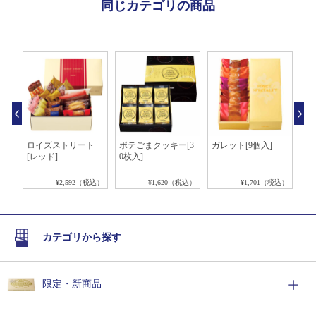
同じカテゴリの商品
ィ
ロイズストリート
ポテごまクッキー[3
ガレット[9個入]
ロ
[レッド]
0枚入]
ト[
税込）
¥2,592（税込）
¥1,620（税込）
¥1,701（税込）
カテゴリから探す
限定・新商品