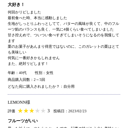
大好き！
何回かリピしました
最初食べた時、本当に感動しました
生地がしっとりふわっとしてて、バターの風味が良くて、中のフル
ーツ餡のバランスも良く、一気に4個くらい食べてしまいました
甘さ控えめで、ついつい食べすぎてしまいそうになるのを我慢して
ます
栗のお菓子があんまり得意ではないのに、このガレットの栗はとて
も美味しい
何気に一番好きかもしれません
また、絶対リピします！
年齢：40代
性別：女性
商品購入回数：2～5回
どなた宛に購入されましたか？：自分用
LEMONN様
★
★★★★★
★
★
★
★
3
評価
投稿日：2023/02/23
フルーツがいい