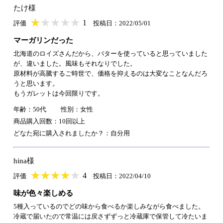
たけ様
★
★★★★★
★
★
★
★
1
評価
投稿日：2022/05/01
マーガリンだった
北海道のロイズさんだから、バターを使っていると思っていました
が、違いました。風味もそれなりでした。
原材料が高騰するご時世で、価格を抑えるのは大変なことなんだろ
うと思います。
もうガレットは今回限りです。
年齢：50代
性別：女性
商品購入回数：10回以上
どなた宛に購入されましたか？：自分用
hina様
★
★★★★★
★
★
★
★
4
評価
投稿日：2022/04/10
味が色々楽しめる
5種入っているのでどの味から食べるか楽しみながら食べました。
冷蔵で届いたので常温には戻さずずっと冷蔵庫で保管して冷たいま