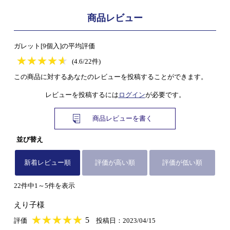
商品レビュー
ガレット[9個入]の平均評価
★
★★★★★
★
★
★
★
(4.6/22件)
この商品に対するあなたのレビューを投稿することができます。
レビューを投稿するには
ログイン
が必要です。
商品レビューを書く
並び替え
新着レビュー順
評価が高い順
評価が低い順
22件中1～5件を表示
えり子様
★
★★★★★
★
★
★
★
5
評価
投稿日：2023/04/15