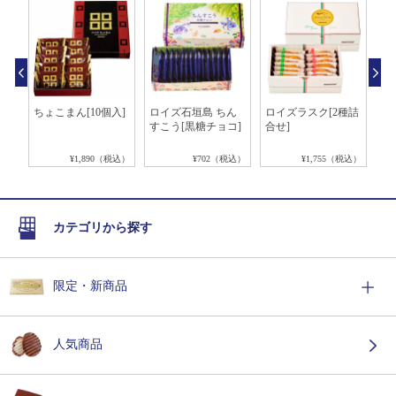
ブレ
ちょこまん[10個入]
ロイズ石垣島 ちん
ロイズラスク[2種詰
ロ
シュ
すこう[黒糖チョコ]
合せ]
ー
ニ
税込）
¥1,890（税込）
¥702（税込）
¥1,755（税込）
カテゴリから探す
限定・新商品
人気商品