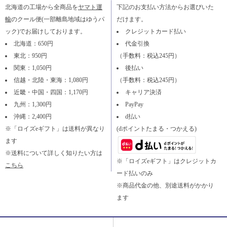
北海道の工場から全商品を
ヤマト運
下記のお支払い方法からお選びいた
輸
のクール便(一部離島地域はゆうパ
だけます。
ック)でお届けしております。
クレジットカード払い
北海道：650円
代金引換
東北：950円
（手数料：税込245円）
関東：1,050円
後払い
信越・北陸・東海：1,080円
（手数料：税込245円）
近畿・中国・四国：1,170円
キャリア決済
九州：1,300円
PayPay
沖縄：2,400円
d払い
※「ロイズeギフト」は送料が異なり
(dポイントたまる・つかえる)
ます
※送料について詳しく知りたい方は
※「ロイズeギフト」はクレジットカ
こちら
ード払いのみ
※商品代金の他、別途送料がかかり
ます