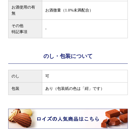
お酒使用の有
お酒微量（1.0%未満配合）
無
その他
-
特記事項
のし・包装について
のし
可
包装
あり（包装紙の色は「紺」です）