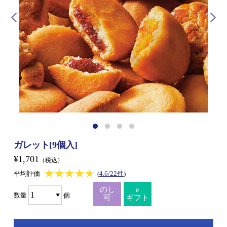
ガレット[9個入]
¥1,701
（税込）
★★★★★
★★★★★
平均評価
(
4.6/22件
)
のし
e
数量
個
可
ギフト