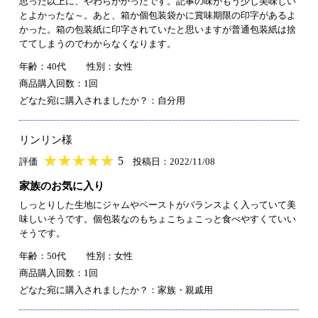
思った以上に、やわらかかったです。記事の味がもう少し美味しい
とよかったな～。あと、箱か個包装袋かに賞味期限の印字があるよ
かった。箱の包装紙に印字されていたと思いますが普通包装紙は捨
ててしまうのでわからなくなります。
年齢：40代
性別：女性
商品購入回数：1回
どなた宛に購入されましたか？：自分用
リンリン様
★
★★★★★
★
★
★
★
5
評価
投稿日：2022/11/08
家族のお気に入り
しっとりした生地にジャムやペーストがバランスよく入っていて美
味しいそうです。個包装なのもちょこちょこっと食べやすくていい
そうです。
年齢：50代
性別：女性
商品購入回数：1回
どなた宛に購入されましたか？：家族・親戚用