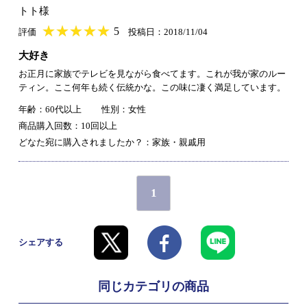
トト様
★
★★★★★
★
★
★
★
5
評価
投稿日：2018/11/04
大好き
お正月に家族でテレビを見ながら食べてます。これが我が家のルー
ティン。ここ何年も続く伝統かな。この味に凄く満足しています。
年齢：60代以上
性別：女性
商品購入回数：10回以上
どなた宛に購入されましたか？：家族・親戚用
1
シェアする
同じカテゴリの商品