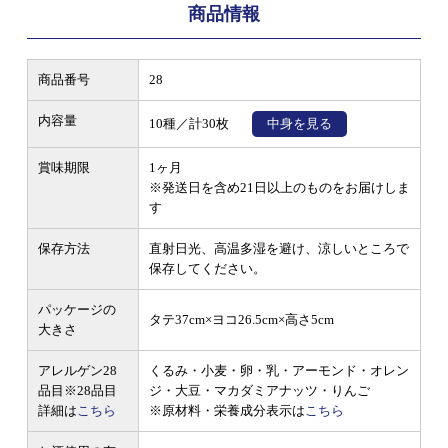
商品情報
商品番号
28
内容量
10種／計30枚
中身を見る
賞味期限
1ヶ月
※発送日を含め21日以上のものをお届けしま
す
保存方法
直射日光、高温多湿を避け、涼しいところで
保存してください。
パッケージの
タテ37cm×ヨコ26.5cm×高さ5cm
大きさ
アレルゲン28
くるみ・小麦・卵・乳・アーモンド・オレン
品目
※28品目
ジ・大豆・マカダミアナッツ・りんご
詳細は
こちら
※原材料・栄養成分表示は
こちら