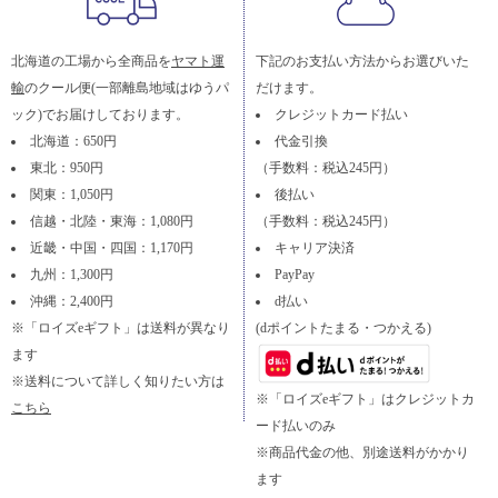
北海道の工場から全商品を
ヤマト運
下記のお支払い方法からお選びいた
輸
のクール便(一部離島地域はゆうパ
だけます。
ック)でお届けしております。
クレジットカード払い
北海道：650円
代金引換
東北：950円
（手数料：税込245円）
関東：1,050円
後払い
信越・北陸・東海：1,080円
（手数料：税込245円）
近畿・中国・四国：1,170円
キャリア決済
九州：1,300円
PayPay
沖縄：2,400円
d払い
※「ロイズeギフト」は送料が異なり
(dポイントたまる・つかえる)
ます
※送料について詳しく知りたい方は
※「ロイズeギフト」はクレジットカ
こちら
ード払いのみ
※商品代金の他、別途送料がかかり
ます