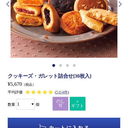
クッキーズ・ガレット詰合せ[30枚入]
¥5,670
（税込）
★★★★★
★★★★★
平均評価
(
5.0/4件
)
のし
e
数量
個
可
ギフト