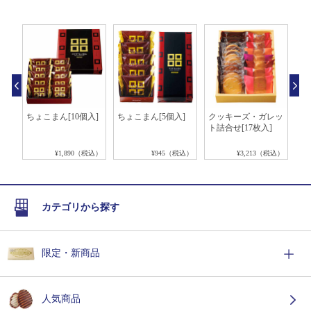
[3
ちょこまん[10個入]
ちょこまん[5個入]
クッキーズ・ガレッ
ロ
ト詰合せ[17枚入]
[
税込）
¥1,890（税込）
¥945（税込）
¥3,213（税込）
カテゴリから探す
限定・新商品
人気商品