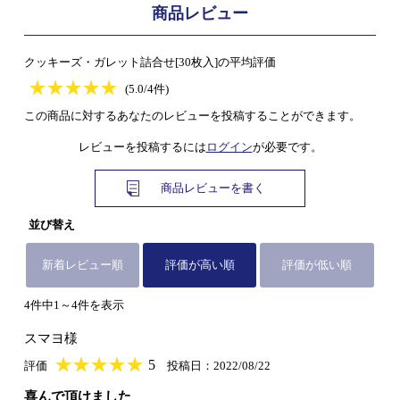
商品レビュー
クッキーズ・ガレット詰合せ[30枚入]の平均評価
★
★★★★★
★
★
★
★
(5.0/4件)
この商品に対するあなたのレビューを投稿することができます。
レビューを投稿するには
ログイン
が必要です。
商品レビューを書く
並び替え
新着レビュー順
評価が高い順
評価が低い順
4件中1～4件を表示
スマヨ様
★
★★★★★
★
★
★
★
5
評価
投稿日：2022/08/22
喜んで頂けました