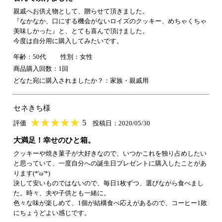
親戚へお供え物として、贈らせて頂きました。
『なかなか、口にする機会がないロイズのクッキー、めちゃくちゃ
美味しかった』と、とても喜んで頂けました。
今度は自分用に購入してみたいです。
年齢：50代
性別：女性
商品購入回数：1回
どなた宛に購入されましたか？：家族・親戚用
セネきち様
★
★★★★★
★
★
★
★
5
評価
投稿日：2020/05/30
大満足！幸せのひと箱。
クッキーや焼き菓子が大好きなので、いつかこれを独り占めしたい
と思っていて、一度自分への誕生日プレゼントに購入したことがあ
ります(*'ω'*)
決して安いものではないので、毎日1枚ずつ、選びながら食べまし
た。時々、夫や子供とも一緒に。
色々な味が楽しめて、1個が結構食べ応えがあるので、コーヒー1敗
にちょうどよい感じです。