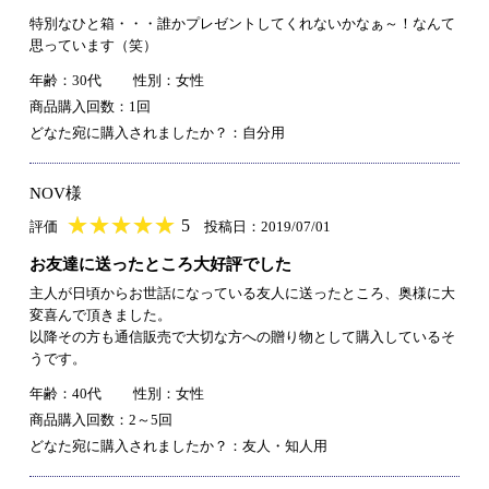
特別なひと箱・・・誰かプレゼントしてくれないかなぁ～！なんて
思っています（笑）
年齢：30代
性別：女性
商品購入回数：1回
どなた宛に購入されましたか？：自分用
NOV様
★
★★★★★
★
★
★
★
5
評価
投稿日：2019/07/01
お友達に送ったところ大好評でした
主人が日頃からお世話になっている友人に送ったところ、奥様に大
変喜んで頂きました。
以降その方も通信販売で大切な方への贈り物として購入しているそ
うです。
年齢：40代
性別：女性
商品購入回数：2～5回
どなた宛に購入されましたか？：友人・知人用