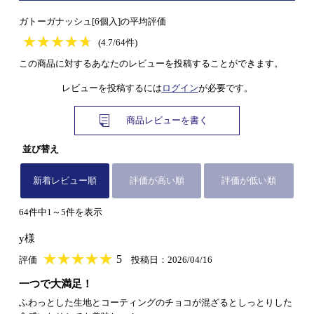
ガトーガナッシュ[6個入]の平均評価
★
★★★★★
★
★
★
★
(4.7/64件)
この商品に対するあなたのレビューを投稿することができます。
レビューを投稿するには
ログイン
が必要です。
商品レビューを書く
並び替え
新着レビュー順
評価が高い順
評価が低い順
64件中1～5件を表示
y様
★
★★★★★
★
★
★
★
5
評価
投稿日：2026/04/16
一つで大満足！
ふわっとした生地とコーティングのチョコが混ざるとしっとりした