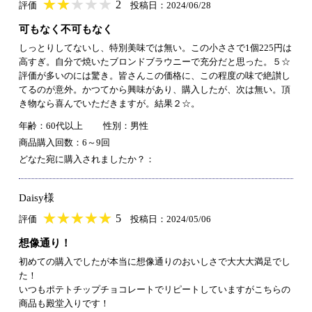
★
★★★★★
★
★
★
★
2
評価
投稿日：2024/06/28
可もなく不可もなく
しっとりしてないし、特別美味では無い。この小ささで1個225円は
高すぎ。自分で焼いたブロンドブラウニーで充分だと思った。５☆
評価が多いのには驚き。皆さんこの価格に、この程度の味で絶讃し
てるのが意外。かつてから興味があり、購入したが、次は無い。頂
き物なら喜んでいただきますが。結果２☆。
年齢：60代以上
性別：男性
商品購入回数：6～9回
どなた宛に購入されましたか？：
Daisy様
★
★★★★★
★
★
★
★
5
評価
投稿日：2024/05/06
想像通り！
初めての購入でしたが本当に想像通りのおいしさで大大大満足でし
た！
いつもポテトチップチョコレートでリピートしていますがこちらの
商品も殿堂入りです！