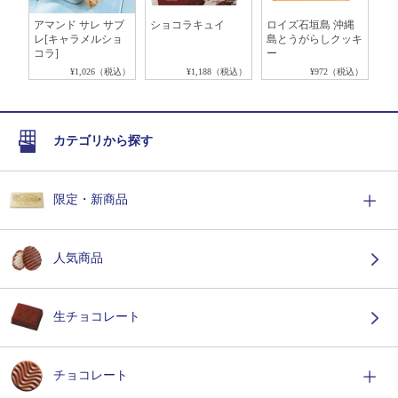
ラ
アマンド サレ サブ
ショコラキュイ
ロイズ石垣島 沖縄
ポ
レ[キャラメルショ
島とうがらしクッキ
5枚
コラ]
ー
税込）
¥1,026（税込）
¥1,188（税込）
¥972（税込）
カテゴリから探す
限定・新商品
人気商品
生チョコレート
チョコレート