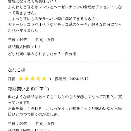
食感になりとても美味しい！
ふんわりと香るオレンジとヘーゼルナッツの食感がアクセントにな
って飽きません。
ちょっと甘いものが食べたい時に満足できる大きさ。
ガトーショコラやオペラなどチョコ系のケーキが好きな自分にぴっ
たりハマりました！
年齢：40代
性別：女性
商品購入回数：1回
どなた宛に購入されましたか？：自分用
ななこ様
★
★★★★★
★
★
★
★
5
評価
投稿日：2024/12/17
毎回買います(⌒∇⌒)
似たような商品はあってもこちらのものが恋しくなって定期的に買
っています!!
お茶を新しく淹れ直し、しっかりした味をじっくり味わいながら毎
日ひとつづつ頂くのが楽しみ。
年齢：50代
性別：女性
商品購入回数：10回以上