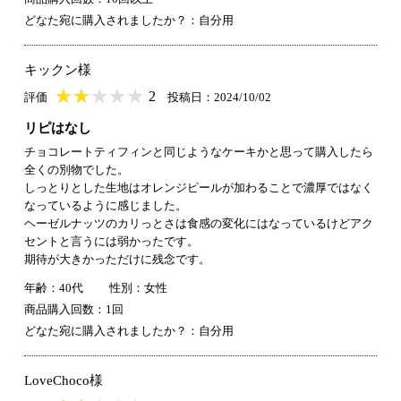
どなた宛に購入されましたか？：自分用
キックン様
★
★★★★★
★
★
★
★
2
評価
投稿日：2024/10/02
リピはなし
チョコレートティフィンと同じようなケーキかと思って購入したら
全くの別物でした。
しっとりとした生地はオレンジピールが加わることで濃厚ではなく
なっているように感じました。
ヘーゼルナッツのカリっとさは食感の変化にはなっているけどアク
セントと言うには弱かったです。
期待が大きかっただけに残念です。
年齢：40代
性別：女性
商品購入回数：1回
どなた宛に購入されましたか？：自分用
LoveChoco様