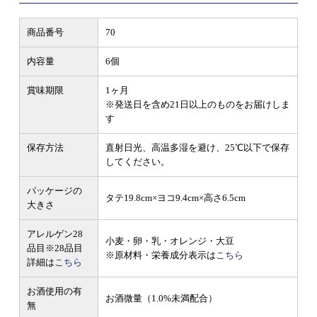
商品番号
70
内容量
6個
賞味期限
1ヶ月
※発送日を含め21日以上のものをお届けしま
す
保存方法
直射日光、高温多湿を避け、25℃以下で保存
してください。
パッケージの
タテ19.8cm×ヨコ9.4cm×高さ6.5cm
大きさ
アレルゲン28
小麦・卵・乳・オレンジ・大豆
品目
※28品目
※原材料・栄養成分表示は
こちら
詳細は
こちら
お酒使用の有
お酒微量（1.0%未満配合）
無