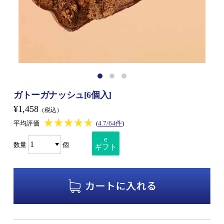
ガトーガナッシュ[6個入]
¥1,458
（税込）
★★★★★
★★★★★
平均評価
(
4.7/64件
)
e
数量
個
ギフト