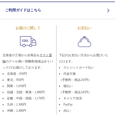
ご利用ガイドはこちら
お届けに関して
お支払い
北海道の工場から全商品を
ヤマト運
下記のお支払い方法からお選びいた
輸
のクール便(一部離島地域はゆうパ
だけます。
ック)でお届けしております。
クレジットカード払い
北海道：650円
代金引換
東北：950円
（手数料：税込245円）
関東：1,050円
後払い
信越・北陸・東海：1,080円
（手数料：税込245円）
近畿・中国・四国：1,170円
キャリア決済
九州：1,300円
PayPay
沖縄：2,400円
d払い