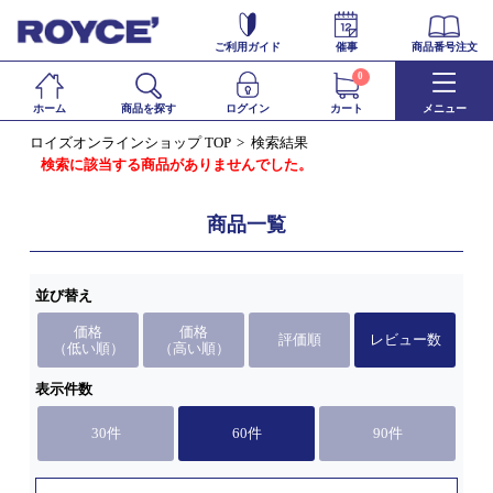
ご利用ガイド
催事
商品番号注文
0
ホーム
商品を探す
ログイン
カート
メニュー
ロイズオンラインショップ TOP
検索結果
検索に該当する商品がありませんでした。
商品一覧
並び替え
価格
価格
評価順
レビュー数
（低い順）
（高い順）
表示件数
30件
60件
90件