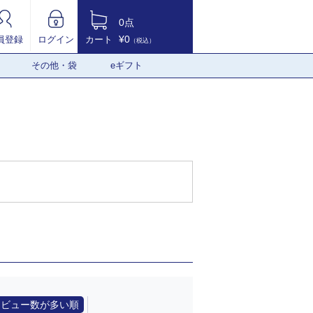
0点
¥0
員登録
ログイン
カート
（税込）
その他・袋
eギフト
レビュー数が多い順