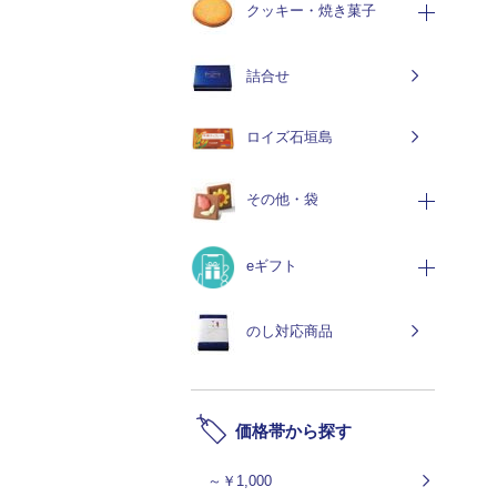
クッキー・焼き菓子
詰合せ
ロイズ石垣島
その他・袋
eギフト
のし対応商品
価格帯から探す
～￥1,000