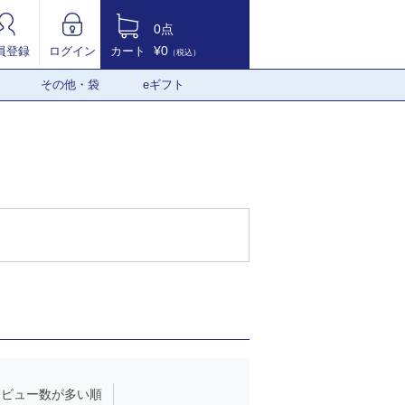
0点
¥0
員登録
ログイン
カート
（税込）
その他・袋
eギフト
レビュー数が多い順