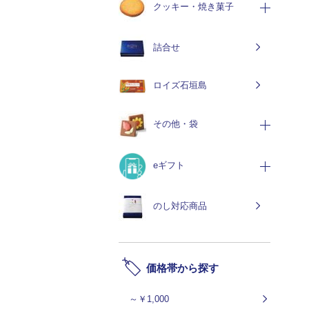
クッキー・焼き菓子
詰合せ
ロイズ石垣島
その他・袋
eギフト
のし対応商品
価格帯から探す
～￥1,000