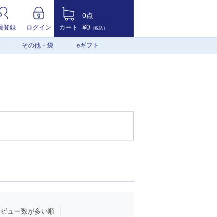
0点
¥0
員登録
ログイン
カート
（税込）
その他・袋
eギフト
レビュー数が多い順