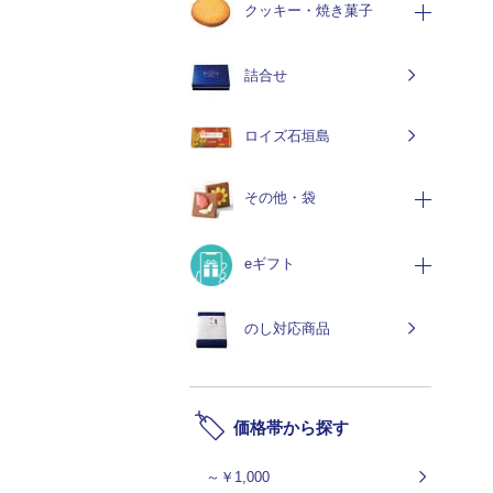
クッキー・焼き菓子
詰合せ
ロイズ石垣島
その他・袋
eギフト
のし対応商品
価格帯から探す
～￥1,000