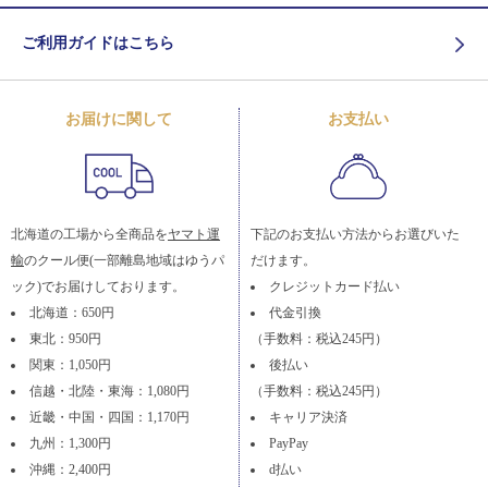
ご利用ガイドはこちら
お届けに関して
お支払い
北海道の工場から全商品を
ヤマト運
下記のお支払い方法からお選びいた
輸
のクール便(一部離島地域はゆうパ
だけます。
ック)でお届けしております。
クレジットカード払い
北海道：650円
代金引換
東北：950円
（手数料：税込245円）
関東：1,050円
後払い
信越・北陸・東海：1,080円
（手数料：税込245円）
近畿・中国・四国：1,170円
キャリア決済
九州：1,300円
PayPay
沖縄：2,400円
d払い