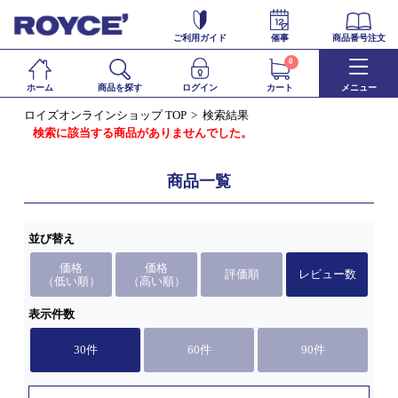
ご利用ガイド
催事
商品番号注文
0
ホーム
商品を探す
ログイン
カート
メニュー
ロイズオンラインショップ TOP
検索結果
検索に該当する商品がありませんでした。
商品一覧
並び替え
価格
価格
評価順
レビュー数
（低い順）
（高い順）
表示件数
30件
60件
90件