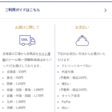
ご利用ガイドはこちら
お届けに関して
お支払い
北海道の工場から全商品を
ヤマト運
下記のお支払い方法からお選びいた
輸
のクール便(一部離島地域はゆうパ
だけます。
ック)でお届けしております。
クレジットカード払い
北海道：650円
代金引換
東北：950円
（手数料：税込245円）
関東：1,050円
後払い
信越・北陸・東海：1,080円
（手数料：税込245円）
近畿・中国・四国：1,170円
キャリア決済
九州：1,300円
PayPay
沖縄：2,400円
d払い