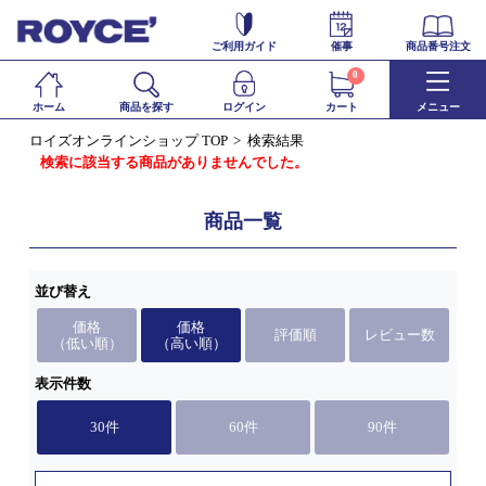
ご利用ガイド
催事
商品番号注文
0
ホーム
商品を探す
ログイン
カート
メニュー
ロイズオンラインショップ TOP
検索結果
検索に該当する商品がありませんでした。
商品一覧
並び替え
価格
価格
評価順
レビュー数
（低い順）
（高い順）
表示件数
30件
60件
90件