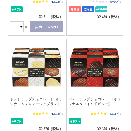
★★★★★
★★★★★
★★★★★
★★★★★
(
4.9/28件
)
(
0.0/0件
)
¥2,511（税込）
¥2,430（税込）
個
ポテトチップチョコレート[オリ
ポテトチップチョコレート[オリ
ジナル＆フロマージュブラン]
ジナル＆マイルドビター]
★★★★★
★★★★★
★★★★★
★★★★★
(
4.9/18件
)
(
5.0/24件
)
¥2,376（税込）
¥2,376（税込）