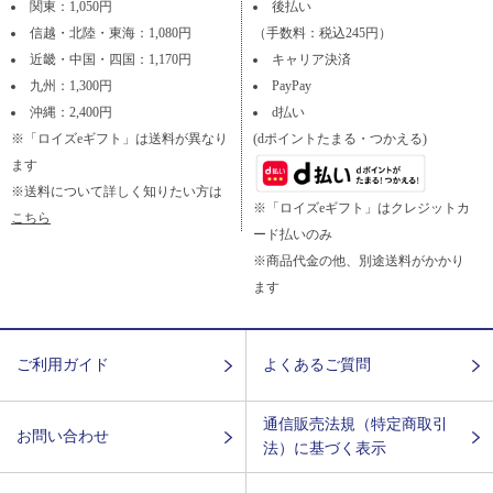
関東：1,050円
後払い
信越・北陸・東海：1,080円
（手数料：税込245円）
近畿・中国・四国：1,170円
キャリア決済
九州：1,300円
PayPay
沖縄：2,400円
d払い
※「ロイズeギフト」は送料が異なり
(dポイントたまる・つかえる)
ます
※送料について詳しく知りたい方は
※「ロイズeギフト」はクレジットカ
こちら
ード払いのみ
※商品代金の他、別途送料がかかり
ます
ご利用ガイド
よくあるご質問
通信販売法規（特定商取引
お問い合わせ
法）に基づく表示