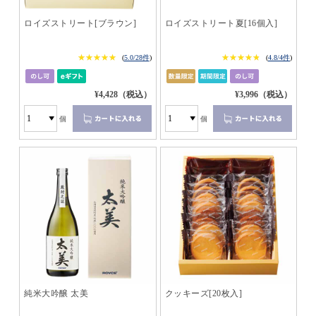
ロイズストリート[ブラウン]
ロイズストリート夏[16個入]
★★★★★
★★★★★
★★★★★
★★★★★
(
5.0/28件
)
(
4.8/4件
)
¥4,428（税込）
¥3,996（税込）
個
個
純米大吟醸 太美
クッキーズ[20枚入]