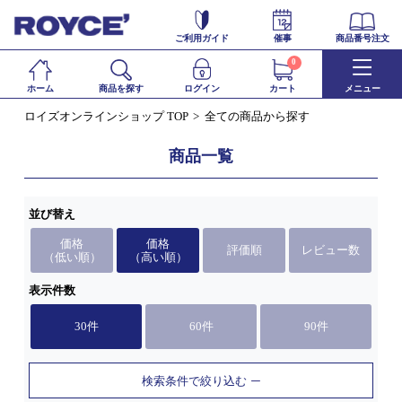
ご利用ガイド
催事
商品番号注文
0
ホーム
商品を探す
ログイン
カート
メニュー
ロイズオンラインショップ TOP
全ての商品から探す
商品一覧
並び替え
価格
価格
評価順
レビュー数
（低い順）
（高い順）
表示件数
30件
60件
90件
検索条件で絞り込む