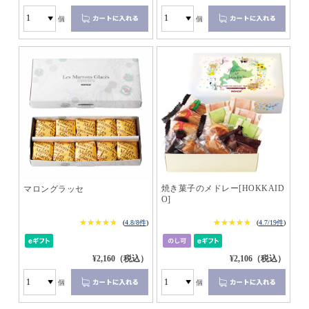
個
個
焼き菓子のメドレー[HOKKAID
マロングラッセ
O]
★★★★★
★★★★★
★★★★★
★★★★★
(
4.8/8件
)
(
4.7/19件
)
¥2,160（税込）
¥2,106（税込）
個
個