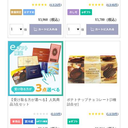
★★★★★
★★★★★
★★★★★
★★★★★
(
4.9/26件
)
(
4.9/46件
)
¥3,960（税込）
¥3,780（税込）
個
個
【受け取る方が選べる】人気商
ポテトチップチョコレート[3種
品3点セット
詰合せ]
★★★★★
★★★★★
★★★★★
★★★★★
(
0.0/0件
)
(
5.0/30件
)