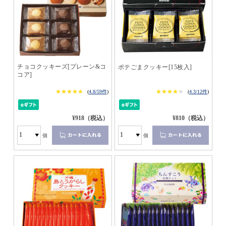
チョコクッキーズ[プレーン&コ
ポテごまクッキー[15枚入]
コア]
★★★★★
★★★★★
★★★★★
★★★★★
(
4.8/59件
)
(
4.3/12件
)
¥918（税込）
¥810（税込）
個
個