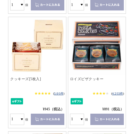
個
個
クッキーズ[5枚入]
ロイズピザクッキー
★★★★★
★★★★★
★★★★★
★★★★★
(
5.0/1件
)
(
4.2/15件
)
¥945（税込）
¥891（税込）
個
個