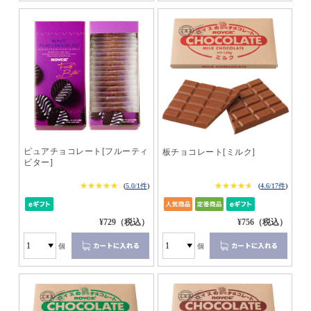
ピュアチョコレート[フルーティ
板チョコレート[ミルク]
ビター]
★★★★★
★★★★★
★★★★★
★★★★★
(
5.0/1件
)
(
4.6/17件
)
¥729（税込）
¥756（税込）
個
個