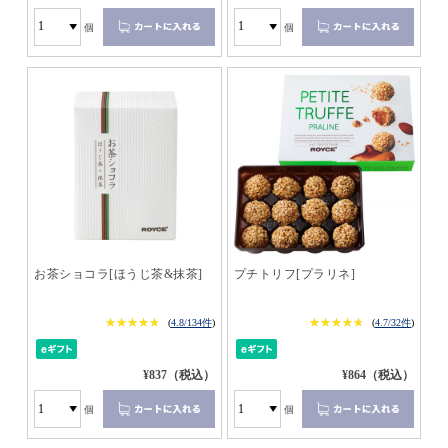
個
個
お茶ショコラ[ほうじ茶&抹茶]
プチトリフ[プラリネ]
★★★★★
★★★★★
★★★★★
★★★★★
(
4.8/134件
)
(
4.7/32件
)
¥837（税込）
¥864（税込）
個
個