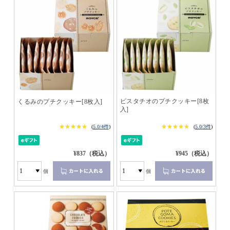
ピスタチオのプチクッキー[8枚
くるみのプチクッキー[8枚入]
入]
★★★★★
★★★★★
★★★★★
★★★★★
(
5.0/4件
)
(
5.0/3件
)
¥837（税込）
¥945（税込）
個
個