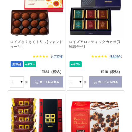
ロイズさくさくトリフ[ジャンド
ロイズアロマティックカカオ[3
ゥーヤ]
種詰合せ]
★★★★★
★★★★★
★★★★★
★★★★★
(
4.7/27件
)
(
4.8/33件
)
¥864（税込）
¥918（税込）
個
個