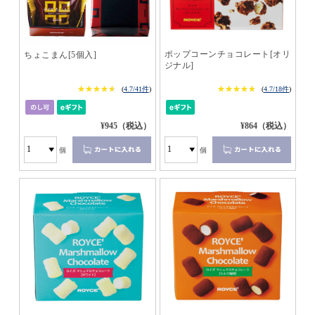
ポップコーンチョコレート[オリ
ちょこまん[5個入]
ジナル]
★★★★★
★★★★★
★★★★★
★★★★★
(
4.7/41件
)
(
4.7/18件
)
¥945（税込）
¥864（税込）
個
個