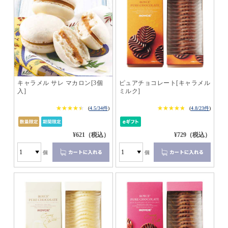
キャラメル サレ マカロン[3個
ピュアチョコレート[キャラメル
入]
ミルク]
★★★★★
★★★★★
★★★★★
★★★★★
(
4.5/34件
)
(
4.8/23件
)
¥621（税込）
¥729（税込）
個
個