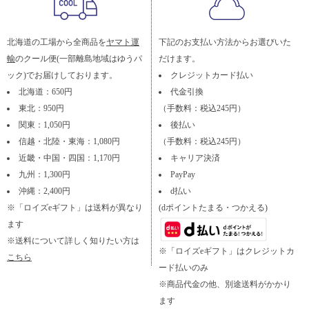
北海道の工場から全商品を
ヤマト運
下記のお支払い方法からお選びいた
輸
のクール便(一部離島地域はゆうパ
だけます。
ック)でお届けしております。
クレジットカード払い
北海道：650円
代金引換
東北：950円
（手数料：税込245円）
関東：1,050円
後払い
信越・北陸・東海：1,080円
（手数料：税込245円）
近畿・中国・四国：1,170円
キャリア決済
九州：1,300円
PayPay
沖縄：2,400円
d払い
※「ロイズeギフト」は送料が異なり
(dポイントたまる・つかえる)
ます
※送料について詳しく知りたい方は
※「ロイズeギフト」はクレジットカ
こちら
ード払いのみ
※商品代金の他、別途送料がかかり
ます