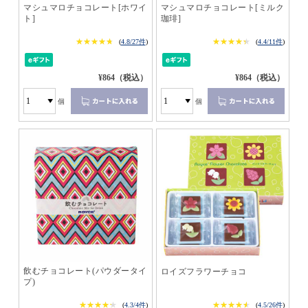
マシュマロチョコレート[ホワイ
マシュマロチョコレート[ミルク
ト]
珈琲]
★★★★★
★★★★★
★★★★★
★★★★★
(
4.8/27件
)
(
4.4/11件
)
¥864（税込）
¥864（税込）
個
個
飲むチョコレート(パウダータイ
ロイズフラワーチョコ
プ)
★★★★★
★★★★★
★★★★★
★★★★★
(
4.3/4件
)
(
4.5/26件
)