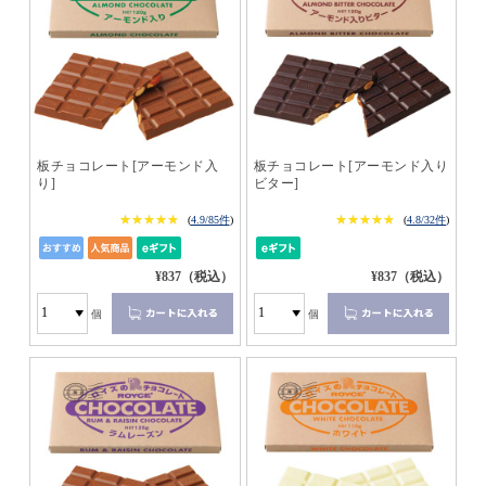
板チョコレート[アーモンド入
板チョコレート[アーモンド入り
り]
ビター]
★★★★★
★★★★★
★★★★★
★★★★★
(
4.9/85件
)
(
4.8/32件
)
¥837（税込）
¥837（税込）
個
個