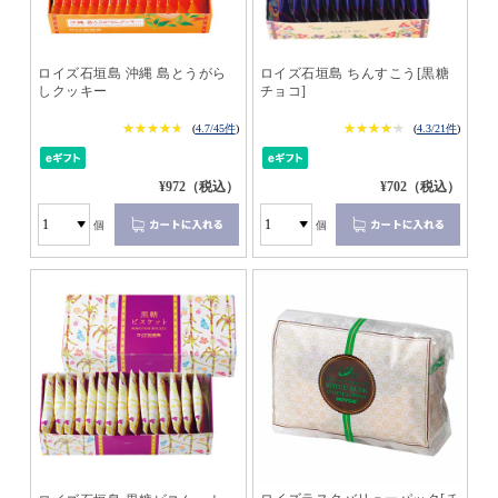
ロイズ石垣島 沖縄 島とうがら
ロイズ石垣島 ちんすこう[黒糖
しクッキー
チョコ]
★★★★★
★★★★★
★★★★★
★★★★★
(
4.7/45件
)
(
4.3/21件
)
¥972（税込）
¥702（税込）
個
個