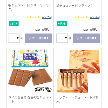
板チョコレート[クリーミーミル
板チョコレート[ブラック]
ク]
★★★★★
★★★★★
★★★★★
★★★★★
(
4.9/17件
)
(
4.9/16件
)
¥756（税込）
¥756（税込）
個
個
ロイズ石垣島 石垣の塩チョコレ
ナッティバーチョコレート[6本
ート
入]