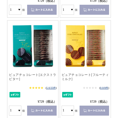
¥729（税込）
¥729（税込）
個
個
ピュアチョコレート[エクストラ
ピュアチョコレート[フルーティ
ビター]
ミルク]
★★★★★
★★★★★
★★★★★
★★★★★
(
5.0/25件
)
(
0.0/0件
)
¥729（税込）
¥729（税込）
個
個