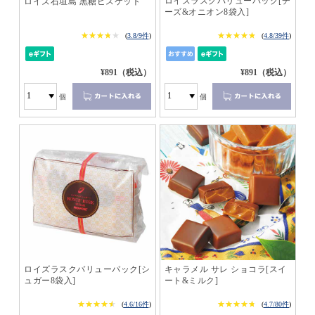
ロイズラスクバリューパック[チ
ロイズ石垣島 黒糖ビスケット
ーズ&オニオン8袋入]
★★★★★
★★★★★
★★★★★
★★★★★
(
3.8/9件
)
(
4.8/39件
)
¥891（税込）
¥891（税込）
個
個
ロイズラスクバリューパック[シ
キャラメル サレ ショコラ[スイ
ュガー8袋入]
ート&ミルク]
★★★★★
★★★★★
★★★★★
★★★★★
(
4.6/16件
)
(
4.7/80件
)