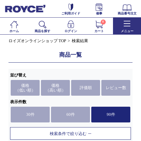
ご利用ガイド
催事
商品番号注文
0
ホーム
商品を探す
ログイン
カート
メニュー
ロイズオンラインショップ TOP
検索結果
商品一覧
並び替え
価格
価格
評価順
レビュー数
（低い順）
（高い順）
表示件数
30件
60件
90件
検索条件で絞り込む