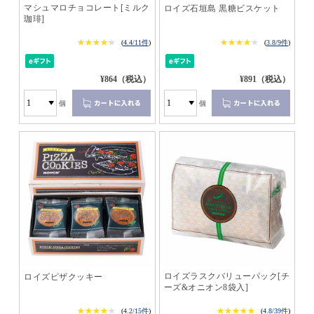
マシュマロチョコレート[ミルク
ロイズ石垣島 黒糖ビスケット
珈琲]
★★★★★
★★★★★
★★★★★
★★★★★
(
4.4/11件
)
(
3.8/9件
)
¥864（税込）
¥891（税込）
個
個
ロイズラスクバリューパック[チ
ロイズピザクッキー
ーズ&オニオン8袋入]
★★★★★
★★★★★
★★★★★
★★★★★
(
4.2/15件
)
(
4.8/39件
)