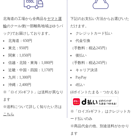
北海道の工場から全商品を
ヤマト運
下記のお支払い方法からお選びいた
輸
のクール便(一部離島地域はゆうパ
だけます。
ック)でお届けしております。
クレジットカード払い
北海道：650円
代金引換
東北：950円
（手数料：税込245円）
関東：1,050円
後払い
信越・北陸・東海：1,080円
（手数料：税込245円）
近畿・中国・四国：1,170円
キャリア決済
九州：1,300円
PayPay
沖縄：2,400円
d払い
※「ロイズeギフト」は送料が異なり
(dポイントたまる・つかえる)
ます
※送料について詳しく知りたい方は
※「ロイズeギフト」はクレジットカ
こちら
ード払いのみ
※商品代金の他、別途送料がかかり
ます