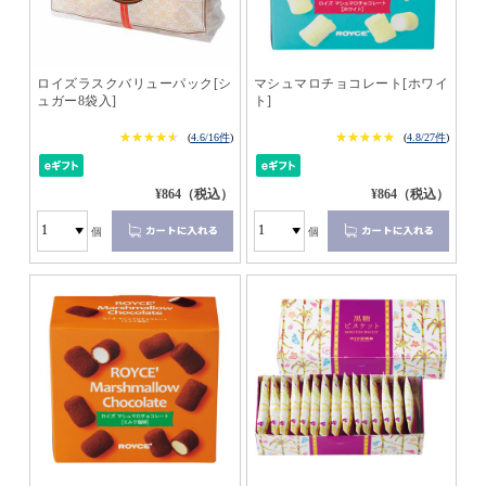
ロイズラスクバリューパック[シ
マシュマロチョコレート[ホワイ
ュガー8袋入]
ト]
★★★★★
★★★★★
★★★★★
★★★★★
(
4.6/16件
)
(
4.8/27件
)
¥864（税込）
¥864（税込）
個
個