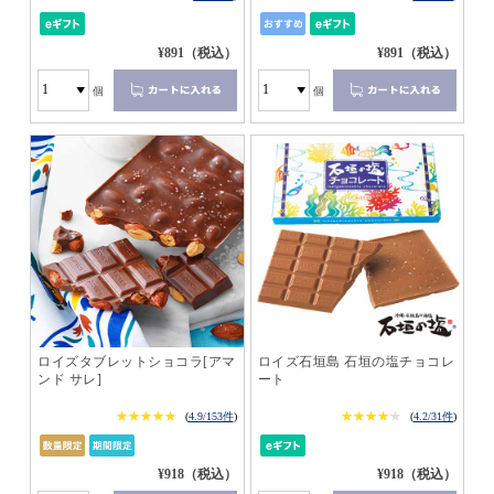
¥891（税込）
¥891（税込）
個
個
ロイズタブレットショコラ[アマ
ロイズ石垣島 石垣の塩チョコレ
ンド サレ]
ート
★★★★★
★★★★★
★★★★★
★★★★★
(
4.9/153件
)
(
4.2/31件
)
¥918（税込）
¥918（税込）