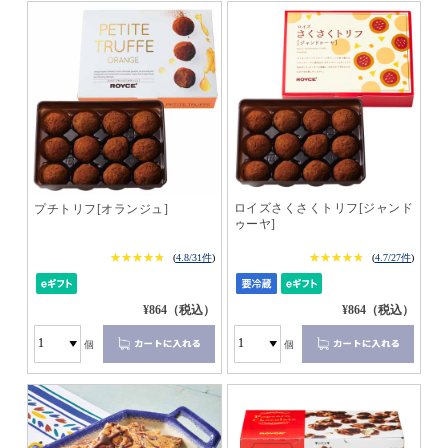
ロイズさくさくトリフ[ジャンド
プチトリフ[オランジュ]
ゥーヤ]
★★★★★
★★★★★
★★★★★
★★★★★
(
4.8/31件
)
(
4.7/27件
)
¥864（税込）
¥864（税込）
個
個