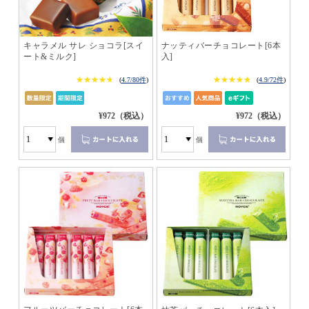
キャラメル サレ ショコラ[スイ
ナッティバーチョコレート[6本
ート&ミルク]
入]
★★★★★
★★★★★
★★★★★
★★★★★
(
4.7/80件
)
(
4.9/72件
)
¥972（税込）
¥972（税込）
個
個