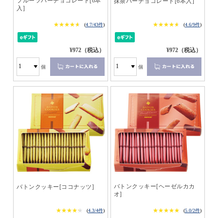
フルーツバーチョコレート[6本
抹茶バーチョコレート[6本入]
入]
★★★★★
★★★★★
★★★★★
★★★★★
(
4.7/43件
)
(
4.6/9件
)
¥972（税込）
¥972（税込）
個
個
バトンクッキー[ヘーゼルカカ
バトンクッキー[ココナッツ]
オ]
★★★★★
★★★★★
★★★★★
★★★★★
(
4.3/4件
)
(
5.0/2件
)