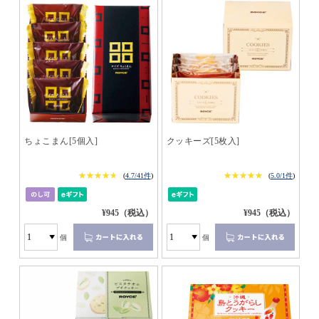
ちょこまん[5個入]
クッキーズ[5枚入]
★★★★★
★★★★★
★★★★★
★★★★★
(
4.7/41件
)
(
5.0/1件
)
¥945（税込）
¥945（税込）
個
個