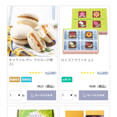
キャラメル サレ マカロン[3個
ロイズフラワーチョコ
入]
★★★★★
★★★★★
★★★★★
★★★★★
(
4.5/34件
)
(
4.5/26件
)
¥621（税込）
¥648（税込）
個
個