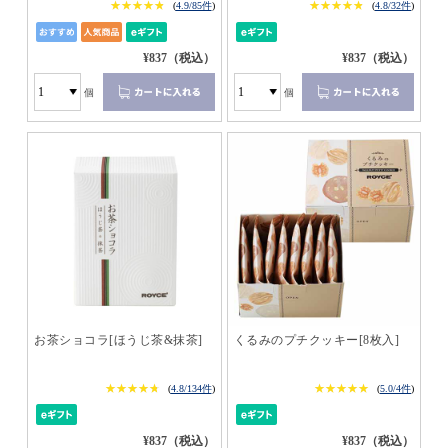
★★★★★
★★★★★
★★★★★
★★★★★
(
4.9/85件
)
(
4.8/32件
)
¥837（税込）
¥837（税込）
個
個
お茶ショコラ[ほうじ茶&抹茶]
くるみのプチクッキー[8枚入]
★★★★★
★★★★★
★★★★★
★★★★★
(
4.8/134件
)
(
5.0/4件
)
¥837（税込）
¥837（税込）