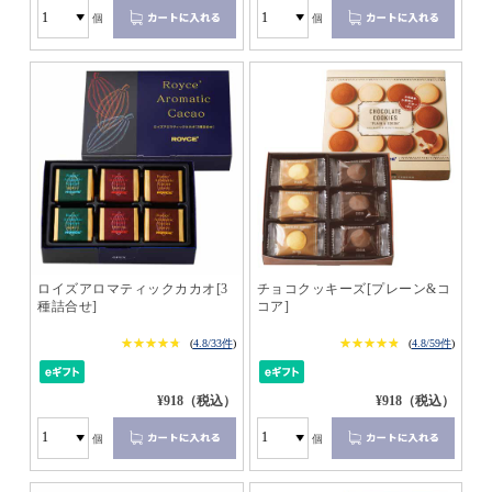
個
個
ロイズアロマティックカカオ[3
チョコクッキーズ[プレーン&コ
種詰合せ]
コア]
★★★★★
★★★★★
★★★★★
★★★★★
(
4.8/33件
)
(
4.8/59件
)
¥918（税込）
¥918（税込）
個
個