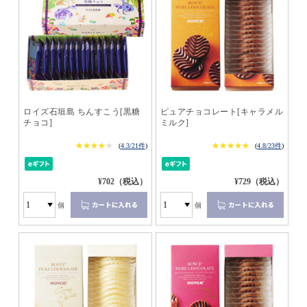
ロイズ石垣島 ちんすこう[黒糖
ピュアチョコレート[キャラメル
チョコ]
ミルク]
★★★★★
★★★★★
★★★★★
★★★★★
(
4.3/21件
)
(
4.8/23件
)
¥702（税込）
¥729（税込）
個
個