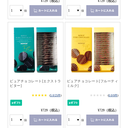
¥729（税込）
¥729（税込）
個
個
ピュアチョコレート[エクストラ
ピュアチョコレート[フルーティ
ビター]
ミルク]
★★★★★
★★★★★
★★★★★
★★★★★
(
5.0/25件
)
(
0.0/0件
)
¥729（税込）
¥729（税込）
個
個