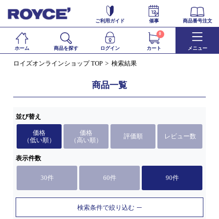
ご利用ガイド
催事
商品番号注文
0
ホーム
商品を探す
ログイン
カート
メニュー
ロイズオンラインショップ TOP
検索結果
商品一覧
並び替え
価格
価格
評価順
レビュー数
（低い順）
（高い順）
表示件数
30件
60件
90件
検索条件で絞り込む