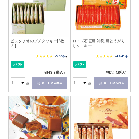
ピスタチオのプチクッキー[8枚
ロイズ石垣島 沖縄 島とうがら
入]
しクッキー
★★★★★
★★★★★
★★★★★
★★★★★
(
5.0/3件
)
(
4.7/45件
)
¥945（税込）
¥972（税込）
個
個