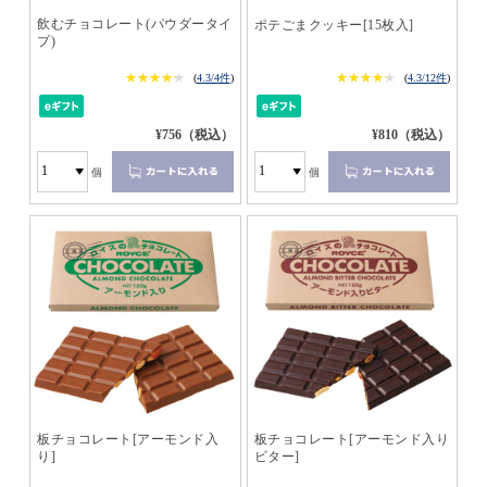
飲むチョコレート(パウダータイ
ポテごまクッキー[15枚入]
プ)
★★★★★
★★★★★
★★★★★
★★★★★
(
4.3/4件
)
(
4.3/12件
)
¥756（税込）
¥810（税込）
個
個
板チョコレート[アーモンド入
板チョコレート[アーモンド入り
り]
ビター]