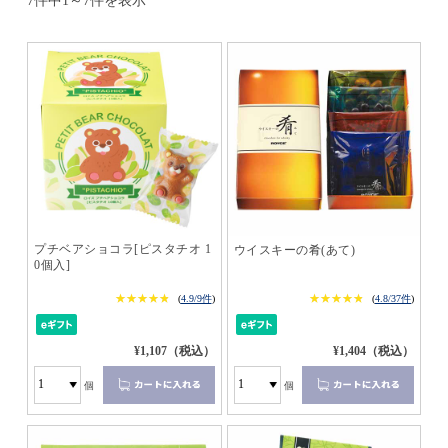
7件中1～7件を表示
プチベアショコラ[ピスタチオ 1
ウイスキーの肴(あて)
0個入]
★★★★★
★★★★★
★★★★★
★★★★★
(
4.9/9件
)
(
4.8/37件
)
¥1,107（税込）
¥1,404（税込）
個
個