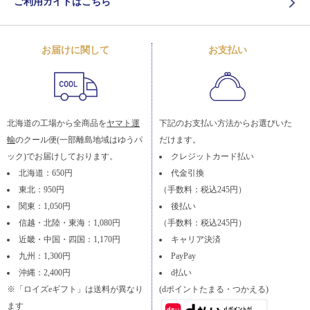
ご利用ガイドはこちら
お届けに関して
お支払い
北海道の工場から全商品を
ヤマト運
下記のお支払い方法からお選びいた
輸
のクール便(一部離島地域はゆうパ
だけます。
ック)でお届けしております。
クレジットカード払い
北海道：650円
代金引換
東北：950円
（手数料：税込245円）
関東：1,050円
後払い
信越・北陸・東海：1,080円
（手数料：税込245円）
近畿・中国・四国：1,170円
キャリア決済
九州：1,300円
PayPay
沖縄：2,400円
d払い
※「ロイズeギフト」は送料が異なり
(dポイントたまる・つかえる)
ます