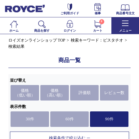
ご利用ガイド
催事
商品番号注文
0
ホーム
商品を探す
ログイン
カート
メニュー
ロイズオンラインショップ TOP
検索キーワード：ピスタチオ
検索結果
商品一覧
並び替え
価格
価格
評価順
レビュー数
（低い順）
（高い順）
表示件数
30件
60件
90件
検索条件で絞り込む