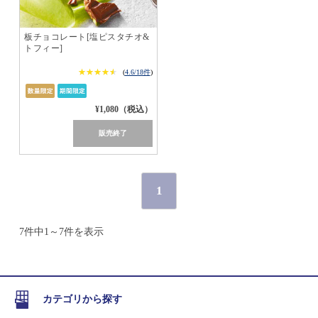
板チョコレート[塩ピスタチオ&
トフィー]
★★★★★
★★★★★
(
4.6/18件
)
¥1,080（税込）
販売終了
1
7件中1～7件を表示
カテゴリから探す