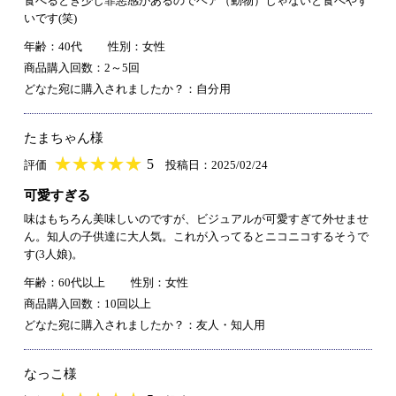
食べるとき少し罪悪感があるのでベア（動物）じゃないと食べやす
いです(笑)
年齢：40代
性別：女性
商品購入回数：2～5回
どなた宛に購入されましたか？：自分用
たまちゃん様
★
★★★★★
★
★
★
★
5
評価
投稿日：2025/02/24
可愛すぎる
味はもちろん美味しいのですが、ビジュアルが可愛すぎて外せませ
ん。知人の子供達に大人気。これが入ってるとニコニコするそうで
す(3人娘)。
年齢：60代以上
性別：女性
商品購入回数：10回以上
どなた宛に購入されましたか？：友人・知人用
なっこ様