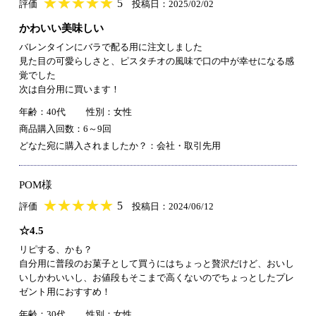
★
★★★★★
★
★
★
★
5
評価
投稿日：2025/02/02
かわいい美味しい
バレンタインにバラで配る用に注文しました
見た目の可愛らしさと、ピスタチオの風味で口の中が幸せになる感
覚でした
次は自分用に買います！
年齢：40代
性別：女性
商品購入回数：6～9回
どなた宛に購入されましたか？：会社・取引先用
POM様
★
★★★★★
★
★
★
★
5
評価
投稿日：2024/06/12
☆4.5
リピする、かも？
自分用に普段のお菓子として買うにはちょっと贅沢だけど、おいし
いしかわいいし、お値段もそこまで高くないのでちょっとしたプレ
ゼント用におすすめ！
年齢：30代
性別：女性