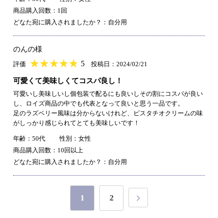
商品購入回数：1回
どなた宛に購入されましたか？：自分用
のんの様
★
★★★★★
★
★
★
★
5
評価
投稿日：2024/02/21
可愛くて美味しくてコスパ良し！
可愛いし美味しいし個包装で配るにも良いしその割にコスパが良い
し、ロイズ商品の中でも代表となって良いと思う一品です。
足のラズベリー風味は分からないけれど、ピスタチオクリームの味
がしっかり感じられてとても美味しいです！
年齢：50代
性別：女性
商品購入回数：10回以上
どなた宛に購入されましたか？：自分用
1
2