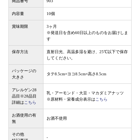
商品番号
903
内容量
10個
賞味期限
3ヶ月
※発送日を含め60日以上のものをお届けしま
す
保存方法
直射日光、高温多湿を避け、25℃以下で保存
してください。
パッケージの
タテ8.5cm×ヨコ8.5cm×高さ8.5cm
大きさ
アレルゲン28
乳・アーモンド・大豆・マカダミアナッツ
品目
※28品目
※原材料・栄養成分表示は
こちら
詳細は
こちら
お酒使用の有
お酒不使用
無
その他
-