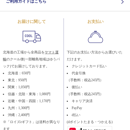
ご利用ガイドはこちら
お届けに関して
お支払い
北海道の工場から全商品を
ヤマト運
下記のお支払い方法からお選びいた
輸
のクール便(一部離島地域はゆうパ
だけます。
ック)でお届けしております。
クレジットカード払い
北海道：650円
代金引換
東北：950円
（手数料：税込245円）
関東：1,050円
後払い
信越・北陸・東海：1,080円
（手数料：税込245円）
近畿・中国・四国：1,170円
キャリア決済
九州：1,300円
PayPay
沖縄：2,400円
d払い
※「ロイズeギフト」は送料が異なり
(dポイントたまる・つかえる)
ます