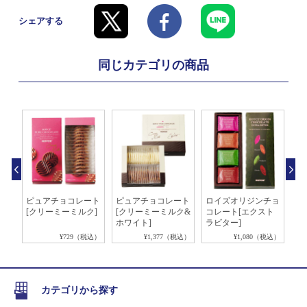
シェアする
同じカテゴリの商品
コレ
ピュアチョコレート
ピュアチョコレート
ロイズオリジンチョ
ポ
[クリーミーミルク]
[クリーミーミルク&
コレート[エクスト
レ
ホワイト]
ラビター]
税込）
¥729（税込）
¥1,377（税込）
¥1,080（税込）
カテゴリから探す