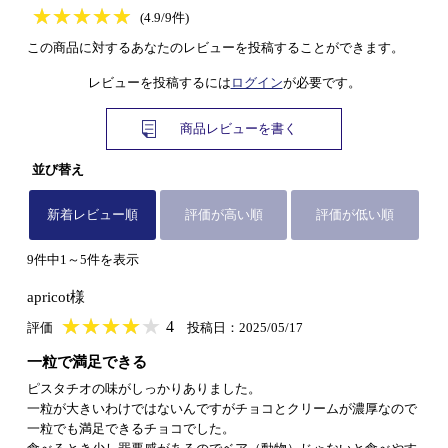
★
★★★★★
★
★
★
★
(4.9/9件)
この商品に対するあなたのレビューを投稿することができます。
レビューを投稿するには
ログイン
が必要です。
商品レビューを書く
並び替え
新着レビュー順
評価が高い順
評価が低い順
9件中1～5件を表示
apricot様
★
★★★★★
★
★
★
★
4
評価
投稿日：2025/05/17
一粒で満足できる
ピスタチオの味がしっかりありました。
一粒が大きいわけではないんですがチョコとクリームが濃厚なので
一粒でも満足できるチョコでした。