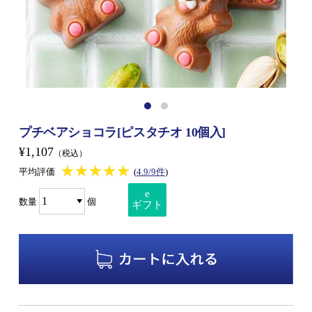
プチベアショコラ[ピスタチオ 10個入]
¥1,107
（税込）
★★★★★
★★★★★
平均評価
(
4.9/9件
)
e
数量
個
ギフト