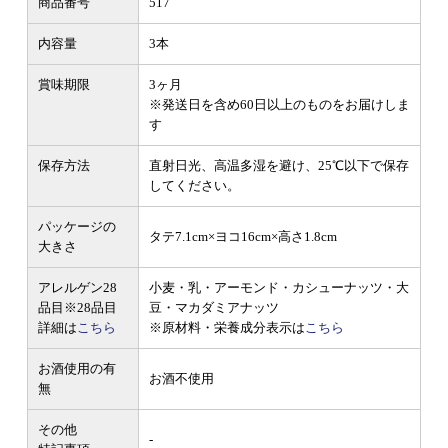
商品番号
517
内容量
3本
賞味期限
3ヶ月
※発送日を含め60日以上のものをお届けしま
す
保存方法
直射日光、高温多湿を避け、25℃以下で保存
してください。
パッケージの
タテ7.1cm×ヨコ16cm×高さ1.8cm
大きさ
アレルゲン28
小麦・乳・アーモンド・カシューナッツ・大
品目
※28品目
豆・マカダミアナッツ
詳細は
こちら
※原材料・栄養成分表示は
こちら
お酒使用の有
お酒不使用
無
その他
-