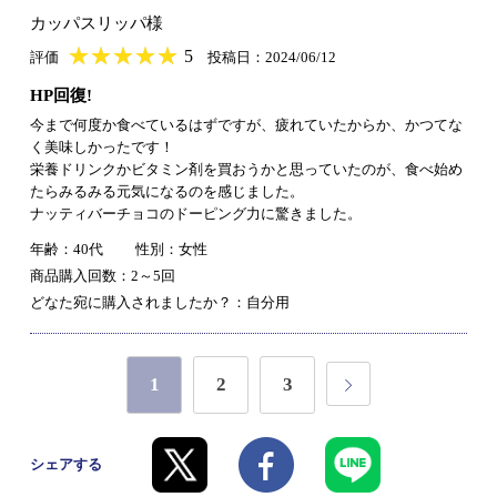
カッパスリッパ様
★
★★★★★
★
★
★
★
5
評価
投稿日：2024/06/12
HP回復!
今まで何度か食べているはずですが、疲れていたからか、かつてな
く美味しかったです！
栄養ドリンクかビタミン剤を買おうかと思っていたのが、食べ始め
たらみるみる元気になるのを感じました。
ナッティバーチョコのドーピング力に驚きました。
年齢：40代
性別：女性
商品購入回数：2～5回
どなた宛に購入されましたか？：自分用
1
2
3
シェアする