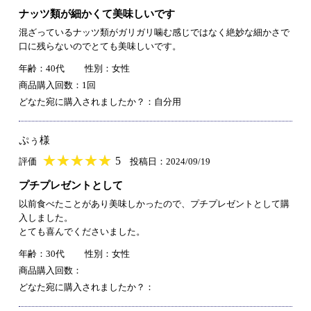
ナッツ類が細かくて美味しいです
混ざっているナッツ類がガリガリ噛む感じではなく絶妙な細かさで
口に残らないのでとても美味しいです。
年齢：40代
性別：女性
商品購入回数：1回
どなた宛に購入されましたか？：自分用
ぷぅ様
★
★★★★★
★
★
★
★
5
評価
投稿日：2024/09/19
プチプレゼントとして
以前食べたことがあり美味しかったので、プチプレゼントとして購
入しました。
とても喜んでくださいました。
年齢：30代
性別：女性
商品購入回数：
どなた宛に購入されましたか？：