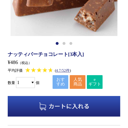
ナッティバーチョコレート[3本入]
¥486
（税込）
★★★★★
★★★★★
平均評価
(
4.7/52件
)
おす
人気
e
数量
個
すめ
商品
ギフト