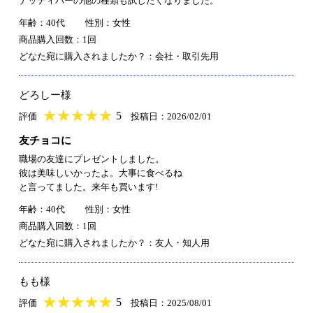
ナッティバーの他の種類も試したくなりました。
年齢：40代
性別：女性
商品購入回数：1回
どなた宛に購入されましたか？：会社・取引先用
どろしー様
★
★★★★★
★
★
★
★
5
評価
投稿日：2026/02/01
友チョコに
職場の友達にプレゼントしました。
彼は美味しいかったよ。大事に食べるね
と言ってました。来年も買います!
年齢：40代
性別：女性
商品購入回数：1回
どなた宛に購入されましたか？：友人・知人用
もも様
★
★★★★★
★
★
★
★
5
評価
投稿日：2025/08/01