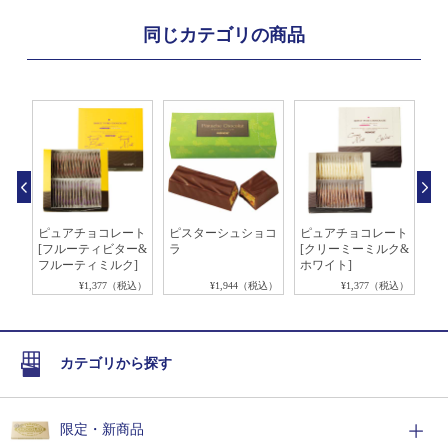
同じカテゴリの商品
う
ピュアチョコレート
ピスターシュショコ
ピュアチョコレート
ア
[フルーティビター&
ラ
[クリーミーミルク&
種
フルーティミルク]
ホワイト]
税込）
¥1,377（税込）
¥1,944（税込）
¥1,377（税込）
カテゴリから探す
限定・新商品