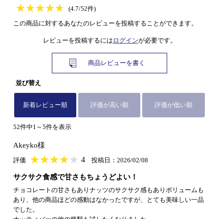
★
★★★★★
★
★
★
★
(4.7/52件)
この商品に対するあなたのレビューを投稿することができます。
レビューを投稿するには
ログイン
が必要です。
商品レビューを書く
並び替え
新着レビュー順
評価が高い順
評価が低い順
52件中1～5件を表示
Akeyko様
★
★★★★★
★
★
★
★
4
評価
投稿日：2026/02/08
サクサク食感で甘さもちょうどよい！
チョコレートの甘さもありナッツのサクサク感もありボリュームも
あり、他の商品ほどの感動はなかったですが、とても美味しい一品
でした。