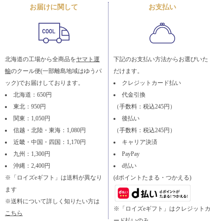
お届けに関して
お支払い
北海道の工場から全商品を
ヤマト運
下記のお支払い方法からお選びいた
輸
のクール便(一部離島地域はゆうパ
だけます。
ック)でお届けしております。
クレジットカード払い
北海道：650円
代金引換
東北：950円
（手数料：税込245円）
関東：1,050円
後払い
信越・北陸・東海：1,080円
（手数料：税込245円）
近畿・中国・四国：1,170円
キャリア決済
九州：1,300円
PayPay
沖縄：2,400円
d払い
※「ロイズeギフト」は送料が異なり
(dポイントたまる・つかえる)
ます
※送料について詳しく知りたい方は
※「ロイズeギフト」はクレジットカ
こちら
ード払いのみ