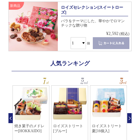
新商品
ロイズセレクション[スイートロー
ズ]
バラをテーマにした、華やかでロマン
チックな贈り物
¥2,592
(税込)
個
人気ランキング
個入]
焼き菓子のメドレ
ロイズストリート
ロイズストリート
焼き
ー[HOKKAIDO]
[ブルー]
夏[16個入]
入]