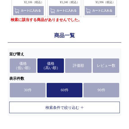
（税込）
¥2,106（税込）
¥3,240（税込）
¥3,996（税込）
れる
カートに入れる
カートに入れる
カートに入れる
検索に該当する商品がありませんでした。
商品一覧
並び替え
価格
価格
評価順
レビュー数
（低い順）
（高い順）
表示件数
30件
60件
90件
検索条件で絞り込む