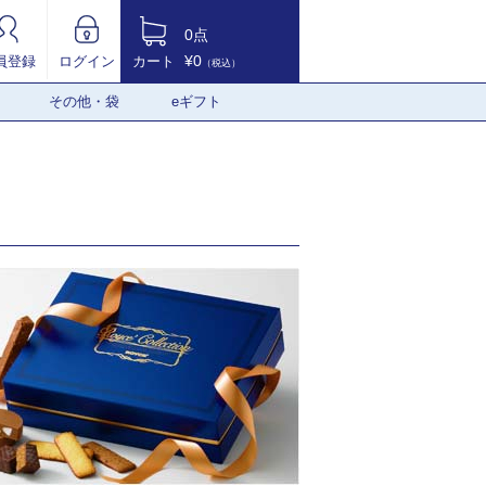
0点
¥0
員登録
ログイン
カート
（税込）
その他・袋
eギフト