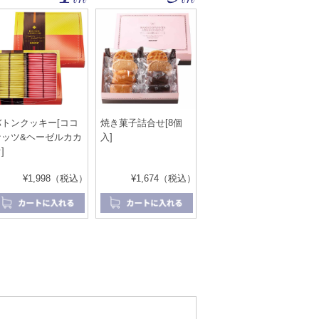
バトンクッキー[ココ
焼き菓子詰合せ[8個
ナッツ&ヘーゼルカカ
入]
]
¥1,998（税込）
¥1,674（税込）