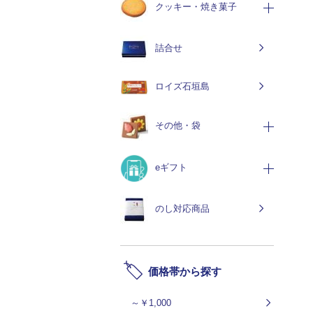
クッキー・焼き菓子
詰合せ
ロイズ石垣島
その他・袋
eギフト
のし対応商品
価格帯から探す
～￥1,000