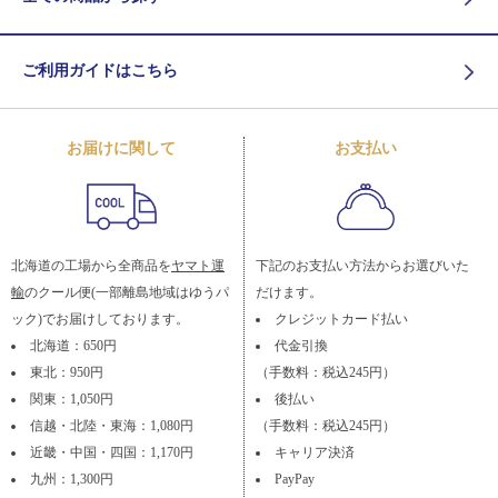
ご利用ガイドはこちら
お届けに関して
お支払い
北海道の工場から全商品を
ヤマト運
下記のお支払い方法からお選びいた
輸
のクール便(一部離島地域はゆうパ
だけます。
ック)でお届けしております。
クレジットカード払い
北海道：650円
代金引換
東北：950円
（手数料：税込245円）
関東：1,050円
後払い
信越・北陸・東海：1,080円
（手数料：税込245円）
近畿・中国・四国：1,170円
キャリア決済
九州：1,300円
PayPay