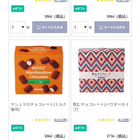
★★★★★
★★★★★
★★★★★
★★★★★
(
4.7/18件
)
(
4.8/27件
)
¥864（税込）
¥864（税込）
個
個
マシュマロチョコレート[ミルク
飲むチョコレート(パウダータイ
珈琲]
プ)
★★★★★
★★★★★
★★★★★
★★★★★
(
4.4/11件
)
(
4.3/4件
)
¥864（税込）
¥756（税込）