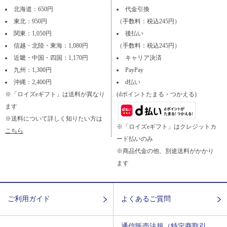
北海道：650円
代金引換
東北：950円
（手数料：税込245円）
関東：1,050円
後払い
信越・北陸・東海：1,080円
（手数料：税込245円）
近畿・中国・四国：1,170円
キャリア決済
九州：1,300円
PayPay
沖縄：2,400円
d払い
※「ロイズeギフト」は送料が異なり
(dポイントたまる・つかえる)
ます
※送料について詳しく知りたい方は
※「ロイズeギフト」はクレジットカ
こちら
ード払いのみ
※商品代金の他、別途送料がかかり
ます
ご利用ガイド
よくあるご質問
通信販売法規（特定商取引