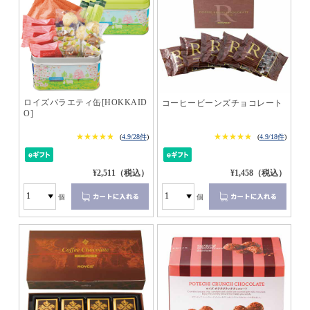
ロイズバラエティ缶[HOKKAID
コーヒービーンズチョコレート
O]
★★★★★
★★★★★
★★★★★
★★★★★
(
4.9/28件
)
(
4.9/18件
)
¥2,511（税込）
¥1,458（税込）
個
個