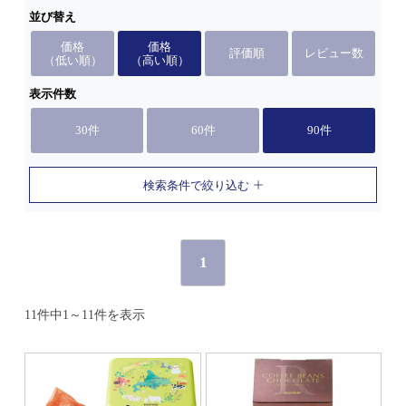
並び替え
価格
価格
評価順
レビュー数
（低い順）
（高い順）
表示件数
30件
60件
90件
検索条件で絞り込む
1
11件中1～11件を表示