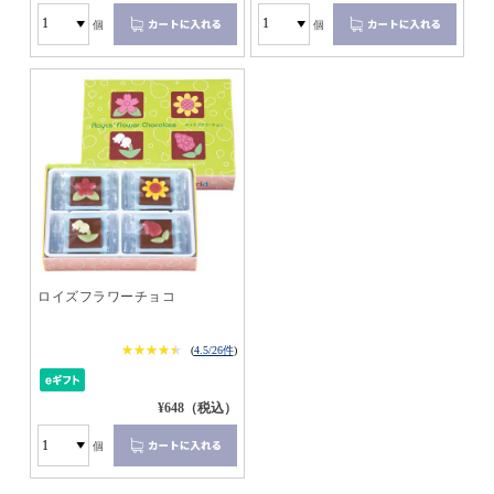
個
個
ロイズフラワーチョコ
★★★★★
★★★★★
(
4.5/26件
)
¥648（税込）
個