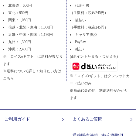
北海道：650円
代金引換
東北：950円
（手数料：税込245円）
関東：1,050円
後払い
信越・北陸・東海：1,080円
（手数料：税込245円）
近畿・中国・四国：1,170円
キャリア決済
九州：1,300円
PayPay
沖縄：2,400円
d払い
※「ロイズeギフト」は送料が異なり
(dポイントたまる・つかえる)
ます
※送料について詳しく知りたい方は
※「ロイズeギフト」はクレジットカ
こちら
ード払いのみ
※商品代金の他、別途送料がかかり
ます
ご利用ガイド
よくあるご質問
通信販売法規（特定商取引