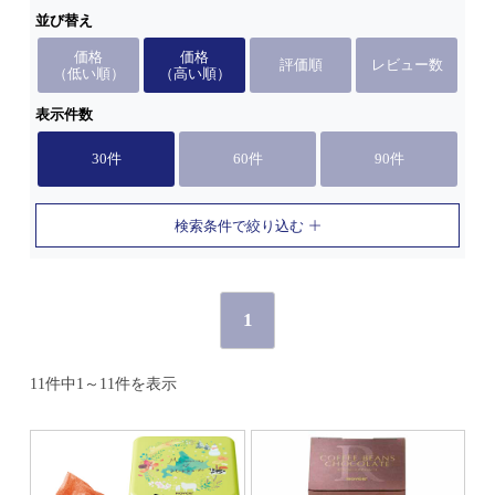
並び替え
価格
価格
評価順
レビュー数
（低い順）
（高い順）
表示件数
30件
60件
90件
検索条件で絞り込む
1
11件中1～11件を表示