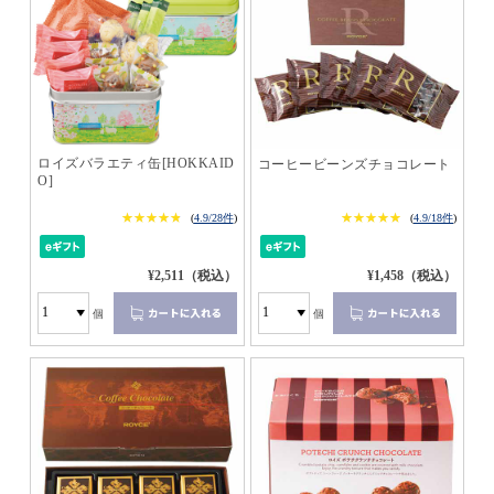
ロイズバラエティ缶[HOKKAID
コーヒービーンズチョコレート
O]
★★★★★
★★★★★
★★★★★
★★★★★
(
4.9/28件
)
(
4.9/18件
)
¥2,511（税込）
¥1,458（税込）
個
個