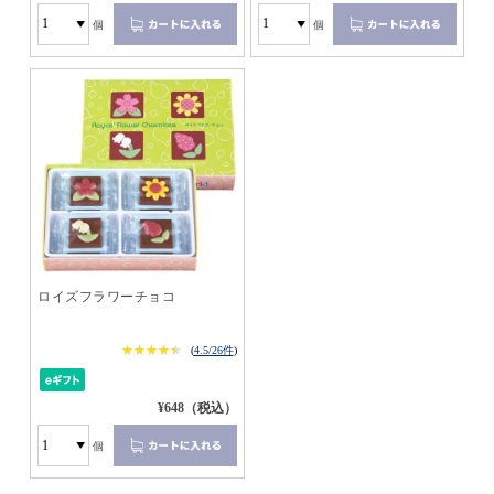
個
個
ロイズフラワーチョコ
★★★★★
★★★★★
(
4.5/26件
)
¥648（税込）
個