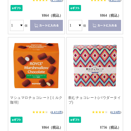
★★★★★
★★★★★
★★★★★
★★★★★
(
4.7/18件
)
(
4.8/27件
)
¥864（税込）
¥864（税込）
個
個
マシュマロチョコレート[ミルク
飲むチョコレート(パウダータイ
珈琲]
プ)
★★★★★
★★★★★
★★★★★
★★★★★
(
4.4/11件
)
(
4.3/4件
)
¥864（税込）
¥756（税込）