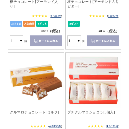
板チョコレート[アーモンド入
板チョコレート[アーモンド入り
り]
ビター]
★★★★★
★★★★★
★★★★★
★★★★★
(
4.9/85件
)
(
4.8/32件
)
¥837（税込）
¥837（税込）
個
個
クルマロチョコレート[ミルク]
プチクルマロショコラ[5個入]
★★★★★
★★★★★
★★★★★
★★★★★
(
4.8/190件
)
(
4.8/131件
)