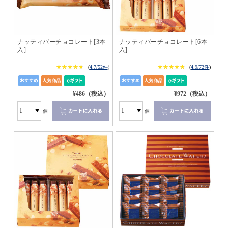
ナッティバーチョコレート[3本
ナッティバーチョコレート[6本
入]
入]
★★★★★
★★★★★
★★★★★
★★★★★
(
4.7/52件
)
(
4.9/72件
)
¥486（税込）
¥972（税込）
個
個