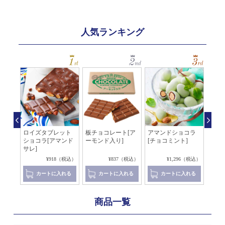
人気ランキング
チョ
ロイズタブレット
板チョコレート[ア
アマンドショコラ
チョ
]
ショコラ[アマンド
ーモンド入り]
[チョコミント]
ハー
サレ]
リーム
（税込）
¥918（税込）
¥837（税込）
¥1,296（税込）
れる
カートに入れる
カートに入れる
カートに入れる
商品一覧