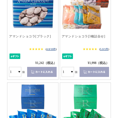
アマンドショコラ[ブラック]
アマンドショコラ[3種詰合せ]
★★★★★
★★★★★
★★★★★
★★★★★
(
4.8/10件
)
(
5.0/1件
)
¥1,242（税込）
¥1,998（税込）
個
個