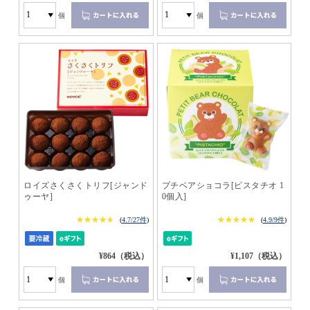
個
個
ロイズさくさくトリフ[ジャンド
プチベアショコラ[ピスタチオ 1
ゥーヤ]
0個入]
★★★★★
★★★★★
★★★★★
★★★★★
(
4.7/27件
)
(
4.9/9件
)
¥864（税込）
¥1,107（税込）
個
個