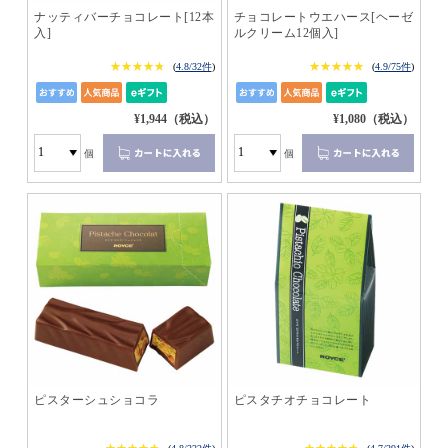
ナッティバーチョコレート[12本
チョコレートウエハース[ヘーゼ
入]
ルクリーム12個入]
★★★★★
★★★★★
★★★★★
★★★★★
(
4.8/32件
)
(
4.9/75件
)
¥1,944（税込）
¥1,080（税込）
個
個
ピスターシュショコラ
ピスタチオチョコレート