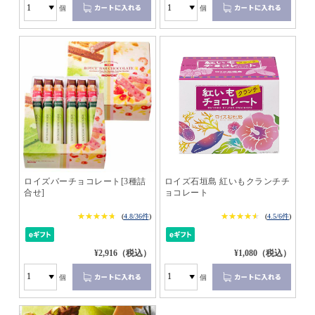
個
個
ロイズバーチョコレート[3種詰
ロイズ石垣島 紅いもクランチチ
合せ]
ョコレート
★★★★★
★★★★★
★★★★★
★★★★★
(
4.8/36件
)
(
4.5/6件
)
¥2,916（税込）
¥1,080（税込）
個
個