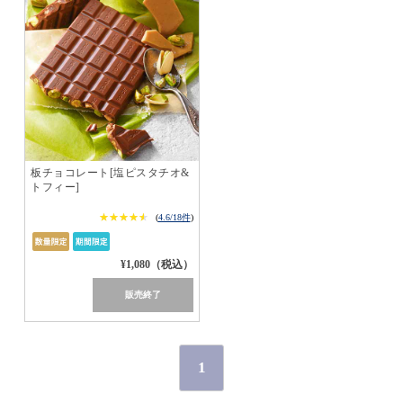
板チョコレート[塩ピスタチオ&
トフィー]
★★★★★
★★★★★
(
4.6/18件
)
¥1,080（税込）
販売終了
1