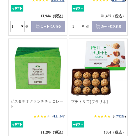
★★★★★
★★★★★
★★★★★
★★★★★
(
4.8/222件
)
(
4.7/291件
)
¥1,944（税込）
¥1,485（税込）
個
個
ピスタチオクランチチョコレー
プチトリフ[プラリネ]
ト
★★★★★
★★★★★
★★★★★
★★★★★
(
4.1/16件
)
(
4.7/32件
)
¥1,296（税込）
¥864（税込）