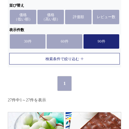
並び替え
価格
価格
評価順
レビュー数
（低い順）
（高い順）
表示件数
30件
60件
90件
検索条件で絞り込む
1
27件中1～27件を表示