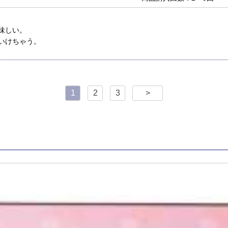
味しい。
いけちゃう。
1
2
3
>