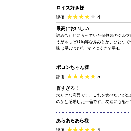
ロイズ好き様
★
★★★★★
★
★
★
★
4
評価
最高においしい
詰め合わせに入っていた個包装のクルマ
うがやっぱり均等な厚みとか、ひとつで
味は星5だけど、食べにくさで星4。
ポロンちゃん様
★
★★★★★
★
★
★
★
5
評価
旨すぎる！
大好きな商品です。これを食べたいがた
のかと感動した一品です。友達にも配っ
あらあらあら様
★
★★★★★
★
★
★
★
5
評価