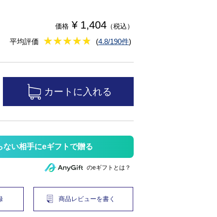
¥ 1,404
価格
（税込）
★
★★★★★
★
★
★
★
平均評価
(
4.8/190件
)
らない相手にeギフトで贈る
のeギフトとは？
録
商品レビューを書く