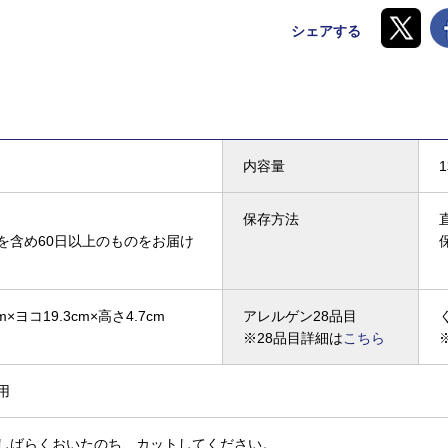
シェアする
内容量
保存方法
を含め60日以上のものをお届け
m×ヨコ19.3cm×高さ4.7cm
アレルゲン28品目
※28品目詳細は
こちら
用
しばらくおいたのち、カットしてください。