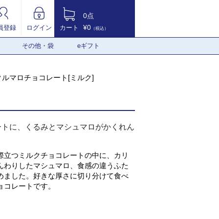
0点
¥0
員登録
ログイン
カート
（税込）
その他・袋
eギフト
クルマロチョコレート[ミルク]
ートに、くるみとマシュマロがかくれん
際立つミルクチョコレートの中に、カリ
んわりしたマシュマロ、食感の違うふた
めました。好きな厚さに切り分けて食べ
ョコレートです。