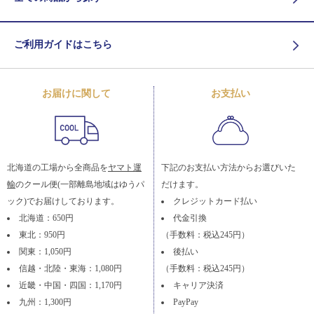
ご利用ガイドはこちら
お届けに関して
お支払い
北海道の工場から全商品を
ヤマト運
下記のお支払い方法からお選びいた
輸
のクール便(一部離島地域はゆうパ
だけます。
ック)でお届けしております。
クレジットカード払い
北海道：650円
代金引換
東北：950円
（手数料：税込245円）
関東：1,050円
後払い
信越・北陸・東海：1,080円
（手数料：税込245円）
近畿・中国・四国：1,170円
キャリア決済
九州：1,300円
PayPay