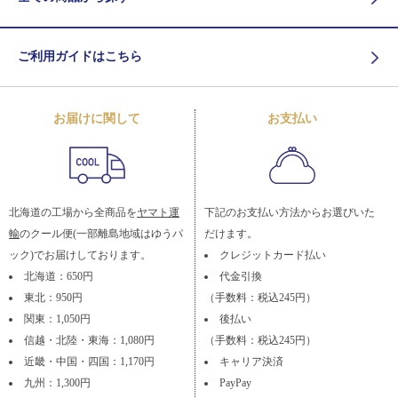
ご利用ガイドはこちら
お届けに関して
お支払い
北海道の工場から全商品を
ヤマト運
下記のお支払い方法からお選びいた
輸
のクール便(一部離島地域はゆうパ
だけます。
ック)でお届けしております。
クレジットカード払い
北海道：650円
代金引換
東北：950円
（手数料：税込245円）
関東：1,050円
後払い
信越・北陸・東海：1,080円
（手数料：税込245円）
近畿・中国・四国：1,170円
キャリア決済
九州：1,300円
PayPay