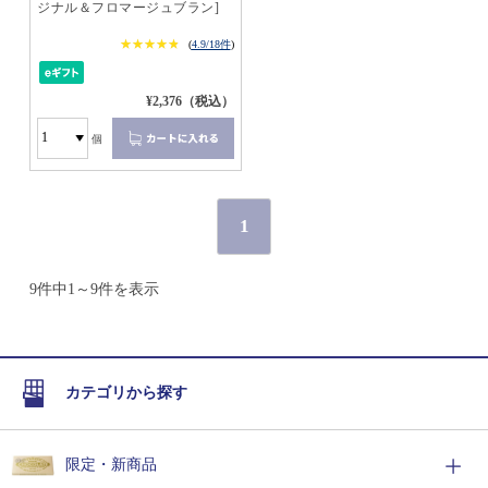
ジナル＆フロマージュブラン]
★★★★★
★★★★★
(
4.9/18件
)
¥2,376（税込）
個
1
9件中1～9件を表示
カテゴリから探す
限定・新商品