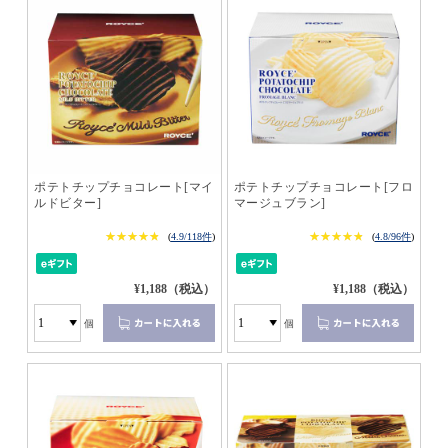
ポテトチップチョコレート[マイ
ポテトチップチョコレート[フロ
ルドビター]
マージュブラン]
★★★★★
★★★★★
★★★★★
★★★★★
(
4.9/118件
)
(
4.8/96件
)
¥1,188（税込）
¥1,188（税込）
個
個