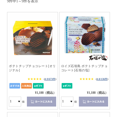
9件中1～9件を表示
ポテトチップチョコレート[オリ
ロイズ石垣島 ポテトチップチョ
ジナル]
コレート[石垣の塩]
★★★★★
★★★★★
★★★★★
★★★★★
(
4.9/673件
)
(
4.8/136件
)
¥1,188（税込）
¥1,188（税込）
個
個