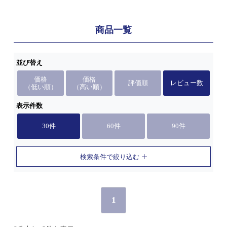
商品一覧
並び替え
価格
価格
評価順
レビュー数
（低い順）
（高い順）
表示件数
30件
60件
90件
検索条件で絞り込む
1