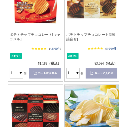
ポテトチップチョコレート[キャ
ポテトチップチョコレート[3種
ラメル]
詰合せ]
★★★★★
★★★★★
★★★★★
★★★★★
(
4.8/69件
)
(
5.0/30件
)
¥1,188（税込）
¥3,564（税込）
個
個