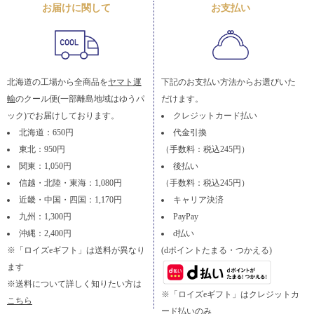
お届けに関して
お支払い
北海道の工場から全商品を
ヤマト運
下記のお支払い方法からお選びいた
輸
のクール便(一部離島地域はゆうパ
だけます。
ック)でお届けしております。
クレジットカード払い
北海道：650円
代金引換
東北：950円
（手数料：税込245円）
関東：1,050円
後払い
信越・北陸・東海：1,080円
（手数料：税込245円）
近畿・中国・四国：1,170円
キャリア決済
九州：1,300円
PayPay
沖縄：2,400円
d払い
※「ロイズeギフト」は送料が異なり
(dポイントたまる・つかえる)
ます
※送料について詳しく知りたい方は
※「ロイズeギフト」はクレジットカ
こちら
ード払いのみ