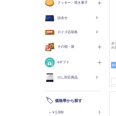
クッキー・焼き菓子
詰合せ
ロイズ石垣島
ポ
その他・袋
ル]
eギフト
のし対応商品
価格帯から探す
～￥1,000