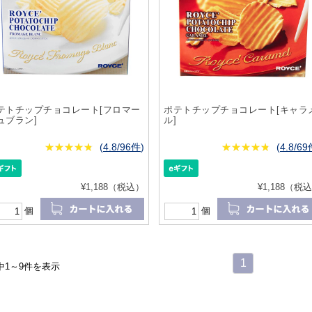
テトチップチョコレート[フロマー
ポテトチップチョコレート[キャラ
ュブラン]
ル]
★
★★★★★
★
★
★
★
(
4.8/96件
)
★
★★★★★
★
★
★
★
(
4.8/6
¥1,188（税込）
¥1,188（税
個
個
1
中1～9件を表示