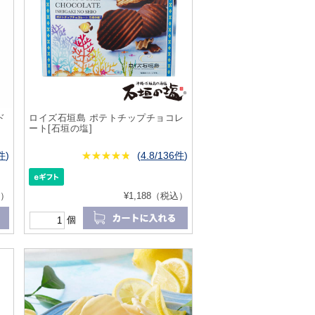
ド
ロイズ石垣島 ポテトチップチョコレ
ート[石垣の塩]
8件
)
★
★★★★★
★
★
★
★
(
4.8/136件
)
込）
¥1,188（税込）
個