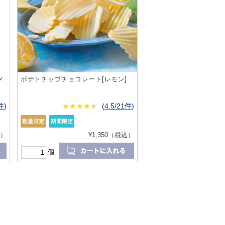
メ
ポテトチップチョコレート[レモン]
9件
)
★
★★★★★
★
★
★
★
(
4.5/21件
)
込）
¥1,350（税込）
個