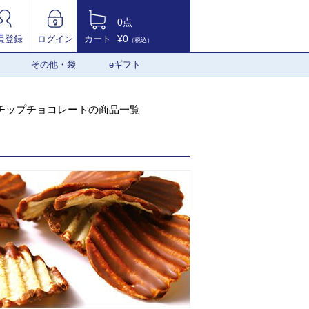
0点
¥0
員登録
ログイン
カート
（税込）
その他・袋
eギフト
チップチョコレートの商品一覧