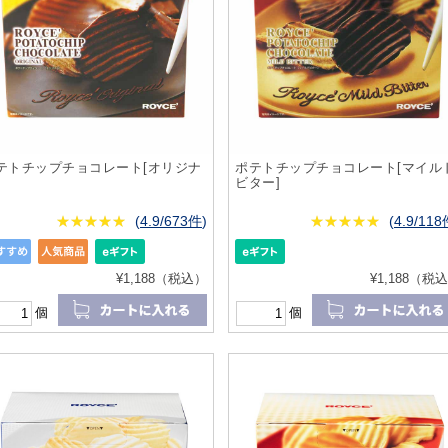
テトチップチョコレート[オリジナ
ポテトチップチョコレート[マイル
ビター]
★
★★★★★
★
★
★
★
(
4.9/673件
)
★
★★★★★
★
★
★
★
(
4.9/11
¥1,188（税込）
¥1,188（税
個
個