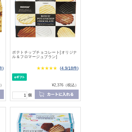
合
ポテトチップチョコレート[オリジナ
ル＆フロマージュブラン]
0件
)
★
★★★★★
★
★
★
★
(
4.9/18件
)
込）
¥2,376（税込）
個