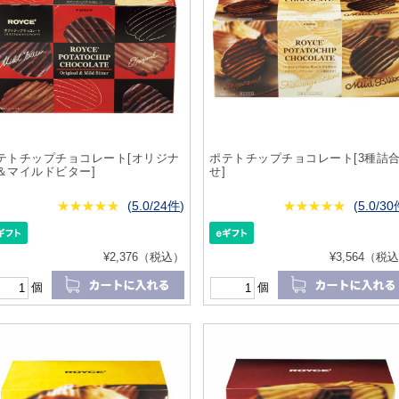
テトチップチョコレート[オリジナ
ポテトチップチョコレート[3種詰
＆マイルドビター]
せ]
★
★★★★★
★
★
★
★
(
5.0/24件
)
★
★★★★★
★
★
★
★
(
5.0/3
¥2,376（税込）
¥3,564（税
個
個