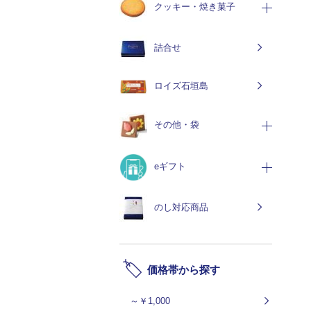
クッキー・焼き菓子
詰合せ
ロイズ石垣島
その他・袋
eギフト
のし対応商品
価格帯から探す
～￥1,000