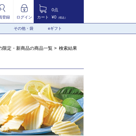
0点
¥0
員登録
ログイン
カート
（税込）
その他・袋
eギフト
の限定・新商品の商品一覧
検索結果