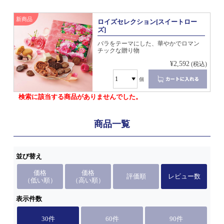
新商品
ロイズセレクション[スイートロー
ズ]
バラをテーマにした、華やかでロマン
チックな贈り物
¥2,592
(税込)
個
検索に該当する商品がありませんでした。
商品一覧
並び替え
価格
価格
評価順
レビュー数
（低い順）
（高い順）
表示件数
30件
60件
90件