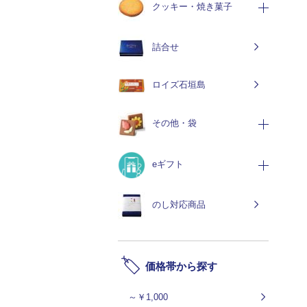
クッキー・焼き菓子
詰合せ
ロイズ石垣島
その他・袋
eギフト
のし対応商品
価格帯から探す
～￥1,000