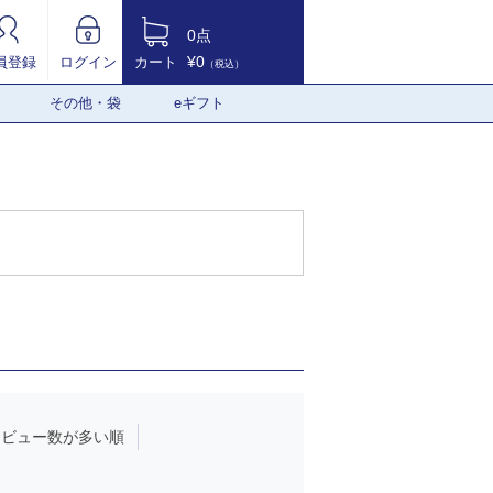
0点
¥0
員登録
ログイン
カート
（税込）
その他・袋
eギフト
レビュー数が多い順